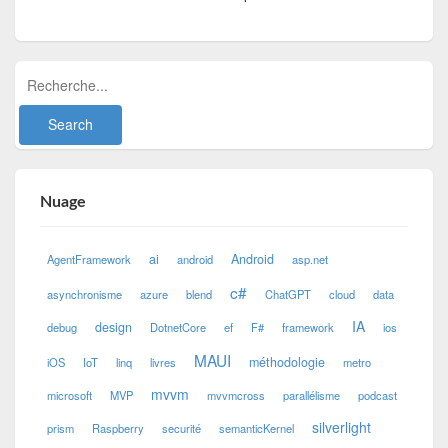
Nuage
ai
Android
AgentFramework
android
asp.net
c#
asynchronisme
azure
blend
ChatGPT
cloud
data
IA
design
debug
DotnetCore
ef
F#
framework
ios
MAUI
méthodologie
iOS
IoT
linq
livres
metro
mvvm
microsoft
MVP
mvvmcross
parallélisme
podcast
silverlight
prism
Raspberry
securité
semanticKernel