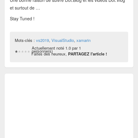
Une bonne raison de suivre Dot.Blog et les vidéos Dot.Vlog
et surtout de …
Stay Tuned !
Mots-clés :
vs2019
,
VisualStudio
,
xamarin
Actuellement noté 1.0 par 1
personne(s)
Faites des heureux,
PARTAGEZ l'article !