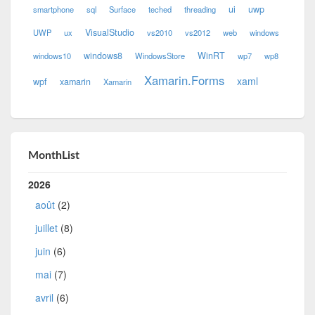
ui
uwp
smartphone
sql
Surface
teched
threading
VisualStudio
UWP
ux
vs2010
vs2012
web
windows
windows8
WinRT
windows10
WindowsStore
wp7
wp8
Xamarin.Forms
xaml
wpf
xamarin
Xamarin
MonthList
2026
août
(2)
juillet
(8)
juin
(6)
mai
(7)
avril
(6)