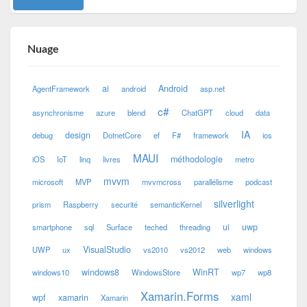
Nuage
ai
Android
AgentFramework
android
asp.net
c#
asynchronisme
azure
blend
ChatGPT
cloud
data
IA
design
debug
DotnetCore
ef
F#
framework
ios
MAUI
méthodologie
iOS
IoT
linq
livres
metro
mvvm
microsoft
MVP
mvvmcross
parallélisme
podcast
silverlight
prism
Raspberry
securité
semanticKernel
ui
uwp
smartphone
sql
Surface
teched
threading
VisualStudio
UWP
ux
vs2010
vs2012
web
windows
windows8
WinRT
windows10
WindowsStore
wp7
wp8
Xamarin.Forms
xaml
wpf
xamarin
Xamarin