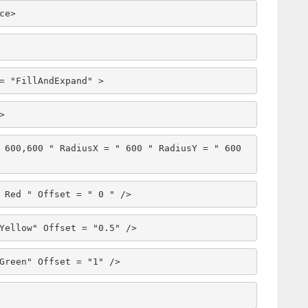
rce> 
 = "FillAndExpand" > 
e> 
 = " Red " Offset = " 0 " /> 
r = "Yellow" Offset = "0.5" /> 
 = "Green" Offset = "1" /> 