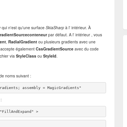
w
qui n'est qu'une surface
SkiaSharp
à l' intérieur. À
radientSourceconteneur
par défaut. A l' intérieur , vous
ent
,
RadialGradient
ou plusieurs gradients avec une
l accepte également
CssGradientSource
avec du code
ichier via
StyleClass
ou
StyleId
.
de noms suivant :
radients; assembly = MagicGradients"
:
"FillAndExpand" > 