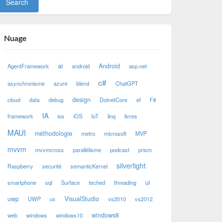
Nuage
ai
Android
AgentFramework
android
asp.net
c#
asynchronisme
azure
blend
ChatGPT
design
cloud
data
debug
DotnetCore
ef
F#
IA
framework
ios
iOS
IoT
linq
livres
MAUI
méthodologie
metro
microsoft
MVP
mvvm
mvvmcross
parallélisme
podcast
prism
silverlight
Raspberry
securité
semanticKernel
ui
smartphone
sql
Surface
teched
threading
uwp
VisualStudio
UWP
ux
vs2010
vs2012
windows8
web
windows
windows10