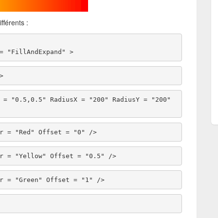
férents :
 = "FillAndExpand" > 
e> 
top Color = "Red" Offset = "0" /> 
top Color = "Yellow" Offset = "0.5" /> 
top Color = "Green" Offset = "1" /> 