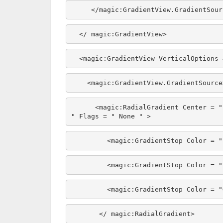
     </magic:GradientView.GradientSou
  </ magic:GradientView> 
  <magic:GradientView VerticalOptions
    <magic:GradientView.GradientSourc
      <magic:RadialGradient Center = " 600,600 " RadiusX = " 600 " RadiusY = " 600 
" Flags = " None " > 
         <magic:GradientStop Color
         <magic:GradientStop Colo
         <magic:GradientStop Color
       </ magic:RadialGradient> 