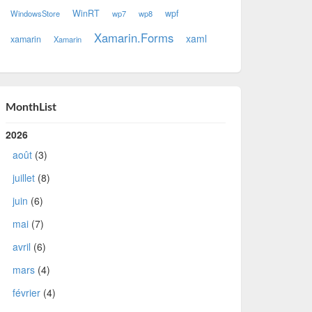
WinRT
wpf
WindowsStore
wp7
wp8
Xamarin.Forms
xaml
xamarin
Xamarin
MonthList
2026
août
(3)
juillet
(8)
juin
(6)
mai
(7)
avril
(6)
mars
(4)
février
(4)