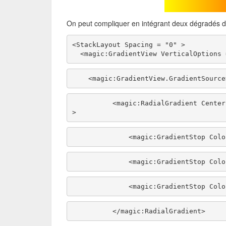
On peut compliquer en intégrant deux dégradés dif
<StackLayout Spacing = "0" > 
  <magic:GradientView VerticalOptions
    <magic:GradientView.GradientSourc
          <magic:RadialGradient Center = "0.5,0.5" RadiusX = "200" RadiusY = "200" 
> 
              <magic:GradientS
              <magic:GradientS
              <magic:GradientS
          </magic:RadialGradient> 