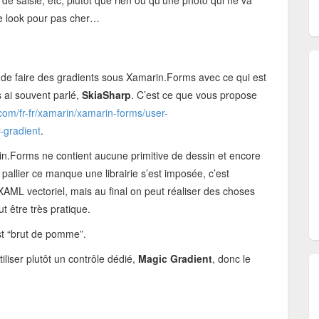
de saisie, etc, plutôt que rien ou qu’une photo qui ne va
le look pour pas cher…
le de faire des gradients sous Xamarin.Forms avec ce qui est
us ai souvent parlé,
SkiaSharp
. C’est ce que vous propose
.com/fr-fr/xamarin/xamarin-forms/user-
r-gradient
.
n.Forms ne contient aucune primitive de dessin et encore
 pallier ce manque une librairie s’est imposée, c’est
XAML vectoriel, mais au final on peut réaliser des choses
t être très pratique.
st “brut de pomme”.
iliser plutôt un contrôle dédié,
Magic Gradient
, donc le