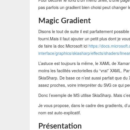
Pour décorer le fond d’un menu Shell, d’une page 
pas parfois un gradient bien choisi peut changer 
Magic Gradient
Disons le tout de suite il est parfaitement possib
fourni.Mais il faut ajouter un petit plus dont je vo
de faire la doc Microsoft ici
https://docs.microsoft
interface/graphics/skiasharp/effects/shaders/linea
L’astuce est toujours la même, le XAML de Xamari
moins les facilités vectorielles du “vrai” XAML. Par
SkiaSharp. De base ce n’est aussi parfait que du 
assez proches, voire interpréter du SVG ce qui peu
Donc l’exemple de MS utilise SkiaSharp. Mais c’e
Je vous propose, dans le cadre des gradients, d’ut
nom est auto-explicatif.
Présentation