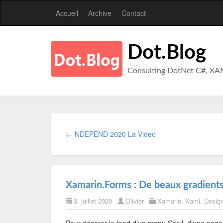
Accueil
Archive
Contact
Dot.Blog
Consulting DotNet C#, XA
← NDEPEND 2020 La Video
Xamarin.Forms : De beaux gradients
3. juillet 2020
Olivier
Xamarin
,
Xaml
,
Desig