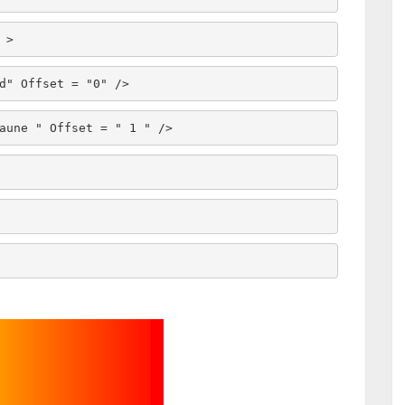
" > 
"Red" Offset = "0" /> 
" Jaune " Offset = " 1 " /> 
 