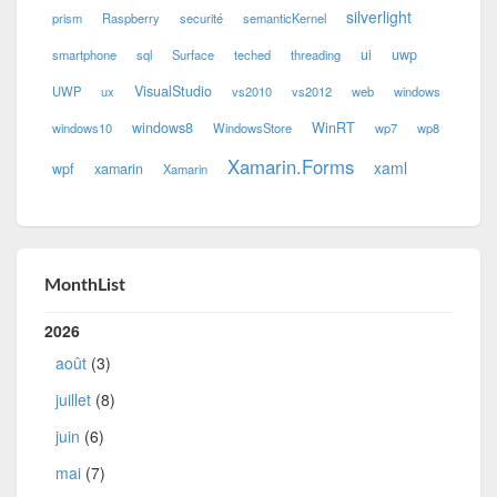
silverlight
prism
Raspberry
securité
semanticKernel
ui
uwp
smartphone
sql
Surface
teched
threading
VisualStudio
UWP
ux
vs2010
vs2012
web
windows
windows8
WinRT
windows10
WindowsStore
wp7
wp8
Xamarin.Forms
xaml
wpf
xamarin
Xamarin
MonthList
2026
août
(3)
juillet
(8)
juin
(6)
mai
(7)