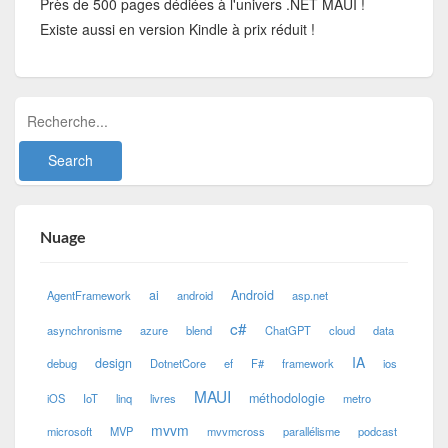
Près de 500 pages dédiées à l'univers .NET MAUI !
Existe aussi en version Kindle à prix réduit !
Nuage
ai
Android
AgentFramework
android
asp.net
c#
asynchronisme
azure
blend
ChatGPT
cloud
data
IA
design
debug
DotnetCore
ef
F#
framework
ios
MAUI
méthodologie
iOS
IoT
linq
livres
metro
mvvm
microsoft
MVP
mvvmcross
parallélisme
podcast