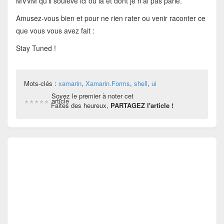
MVVM qu’il soulève ici ou là et dont je n’ai pas parlé.
Amusez-vous bien et pour ne rien rater ou venir raconter ce
que vous vous avez fait :
Stay Tuned !
Mots-clés :
xamarin
,
Xamarin.Forms
,
shell
,
ui
Soyez le premier à noter cet
article
Faites des heureux,
PARTAGEZ l'article !