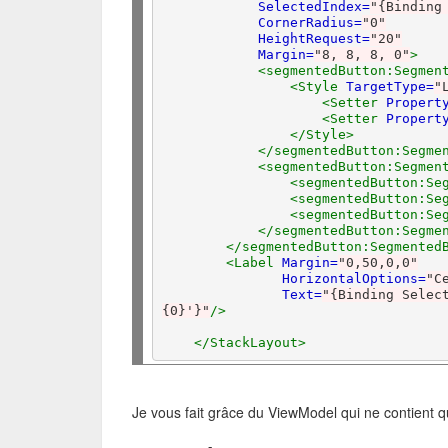
SelectedIndex=
"{Binding
CornerRadius=
"0"
HeightRequest=
"20"
Margin=
"8, 8, 8, 0"
>
<segmentedButton:Segmen
<Style
TargetType=
"
<Setter
Propert
<Setter
Propert
</Style>
</segmentedButton:Segme
<segmentedButton:Segmen
<segmentedButton:Se
<segmentedButton:Se
<segmentedButton:Se
</segmentedButton:Segme
</segmentedButton:Segmented
<Label
Margin=
"0,50,0,0"
HorizontalOptions=
"C
Text=
"{Binding Select
{0}'}"
/>
</StackLayout>
Je vous fait grâce du ViewModel qui ne contient q