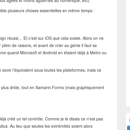
us âgées et moins aguerries au numérique, etc).
sible plusieurs choses essentielles en même temps :
sign réussi… Et c’est sur iOS que cela existe. Alors on ne
lein de raisons, et avant de crier au génie il faut se
sme quand Microsoft et Android en étaient déjà à Metro ou
en avoir l’équivalent sous toutes les plateformes, mais ce
est plus drôle, tout en Xamarin.Forms (mais graphiquement
éjà créé un tel contrôle. Comme je le disais ce n’est pas
ius. Au lieu que seules les extrémités soient alors