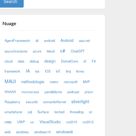
Nuage
ai
Android
AgentFramework
android
asp.net
c#
asynchronisme
azure
blend
ChatGPT
design
cloud
data
debug
DotnetCore
ef
F#
IA
framework
ios
iOS
IoT
linq
livres
MAUI
méthodologie
metro
microsoft
MVP
mvvm
mvvmcross
parallélisme
podcast
prism
silverlight
Raspberry
securité
semanticKernel
ui
smartphone
sql
Surface
teched
threading
uwp
VisualStudio
UWP
ux
vs2010
vs2012
windows8
web
windows
windows10