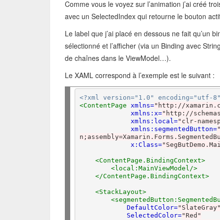
Comme vous le voyez sur l’animation j’ai créé tro
avec un SelectedIndex qui retourne le bouton act
Le label que j’ai placé en dessous ne fait qu’un
sélectionné et l’afficher (via un Binding avec St
de chaînes dans le ViewModel…).
Le XAML correspond à l’exemple est le suivant :
<?xml version="1.0" encoding="utf-8
<ContentPage
xmlns=
"http://xamarin.
xmlns:x=
"http://schema
xmlns:local=
"clr-names
xmlns:segmentedButton=
n;assembly=Xamarin.Forms.SegmentedB
x:Class=
"SegButDemo.Ma
<ContentPage.BindingContext>
<local:MainViewModel/>
</ContentPage.BindingContext>
<StackLayout>
<segmentedButton:SegmentedB
DefaultColor=
"SlateGray
SelectedColor=
"Red"