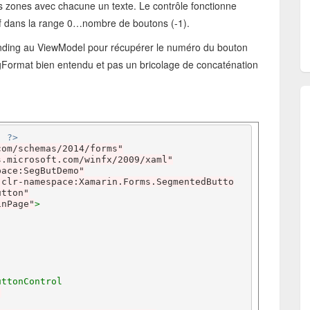
is zones avec chacune un texte. Le contrôle fonctionne
if dans la range 0…nombre de boutons (-1).
 binding au ViewModel pour récupérer le numéro du bouton
ringFormat bien entendu et pas un bricolage de concaténation
" ?>
com/schemas/2014/forms"
s.microsoft.com/winfx/2009/xaml"
pace:SegButDemo"
"clr-namespace:Xamarin.Forms.SegmentedButto
utton"
inPage"
>
uttonControl
"