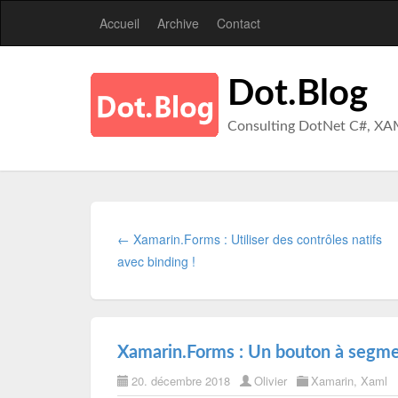
Accueil
Archive
Contact
Dot.Blog
Consulting DotNet C#, XA
← Xamarin.Forms : Utiliser des contrôles natifs
avec binding !
Xamarin.Forms : Un bouton à segm
20. décembre 2018
Olivier
Xamarin
,
Xaml