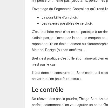
n’y penseront même pas (débutants, personnes pl
L’avantage du Segmented Control est qu’il rend li
La possibilité d’un choix
Les valeurs possibles de ce choix
C’est tout bête mais c’est ce qui participe à un de
s’affole pas, je n’aime pas la pomme croquée pour p
rappeler qu’ils en étaient encore au skeuomorphi
Material Design (ou son ancêtre)…
Bref c’est pratique c’est utile et on aimerait bien 
n’est pas le cas.
Il faut donc en construire un. Sans code natif c’
on verra qu’on peut faire mieux).
Le contrôle
Ne réinventons pas la poudre, Thiago Bertuzzi a d
parfait, notamment si on veut ajouter un cornerRad