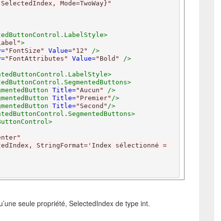
 SelectedIndex, Mode=TwoWay}"
tedButtonControl.LabelStyle>
Label"
>
y=
"FontSize"
Value=
"12"
/>
y=
"FontAttributes"
Value=
"Bold"
/>
ntedButtonControl.LabelStyle>
tedButtonControl.SegmentedButtons>
gmentedButton
Title=
"Aucun"
/>
gmentedButton
Title=
"Premier"
/>
gmentedButton
Title=
"Second"
/>
ntedButtonControl.SegmentedButtons>
ButtonControl>
enter"
edIndex, StringFormat='Index sélectionné = 
u’une seule propriété, SelectedIndex de type int.