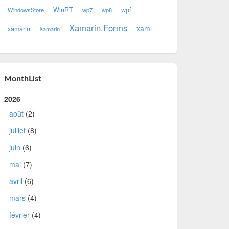
WinRT
wpf
WindowsStore
wp7
wp8
Xamarin.Forms
xaml
xamarin
Xamarin
MonthList
2026
août
(2)
juillet
(8)
juin
(6)
mai
(7)
avril
(6)
mars
(4)
février
(4)