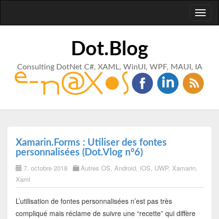
Toggl
naviga
Dot.Blog
Consulting DotNet C#, XAML, WinUI, WPF, MAUI, IA
Xamarin.Forms : Utiliser des fontes
personnalisées (Dot.Vlog n°6)
7. octobre 2018
Autres OS
,
Android
,
iOS
,
UWP
,
Xamarin
,
Xaml
L’utilisation de fontes personnalisées n’est pas très
compliqué mais réclame de suivre une “recette” qui diffère