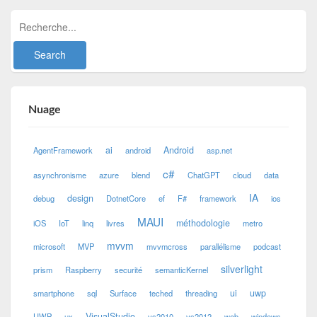
Nuage
ai
Android
AgentFramework
android
asp.net
c#
asynchronisme
azure
blend
ChatGPT
cloud
data
IA
design
debug
DotnetCore
ef
F#
framework
ios
MAUI
méthodologie
iOS
IoT
linq
livres
metro
mvvm
microsoft
MVP
mvvmcross
parallélisme
podcast
silverlight
prism
Raspberry
securité
semanticKernel
ui
uwp
smartphone
sql
Surface
teched
threading
VisualStudio
UWP
ux
vs2010
vs2012
web
windows