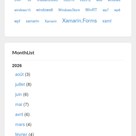
windows8
WinRT
windows10
WindowsStore
wp7
wp8
Xamarin.Forms
xaml
wpf
xamarin
Xamarin
MonthList
2026
août
(3)
juillet
(8)
juin
(6)
mai
(7)
avril
(6)
mars
(4)
février
(4)