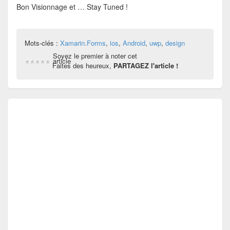
Bon Visionnage et … Stay Tuned !
Mots-clés :
Xamarin.Forms
,
ios
,
Android
,
uwp
,
design
Soyez le premier à noter cet
article
Faites des heureux,
PARTAGEZ l'article !