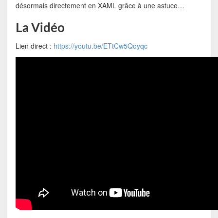
désormais directement en XAML grâce à une astuce…
La Vidéo
Lien direct :
https://youtu.be/ETtCw5Qoyqc