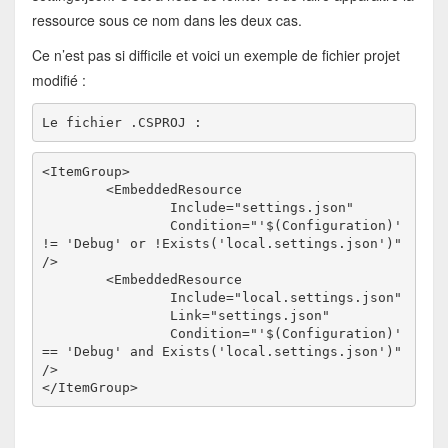
ressource sous ce nom dans les deux cas.
Ce n’est pas si difficile et voici un exemple de fichier projet
modifié :
Le fichier .CSPROJ :
<ItemGroup>

	<EmbeddedResource

		Include="settings.json"

		Condition="'$(Configuration)' 
!= 'Debug' or !Exists('local.settings.json')" 
/>

	<EmbeddedResource

		Include="local.settings.json"

		Link="settings.json"

		Condition="'$(Configuration)' 
== 'Debug' and Exists('local.settings.json')" 
/>

</ItemGroup>