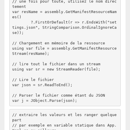
// une fois pour toute, utilisez le nom direc
tement

var resName = assembly.GetManifestResourceNam
es()

	?.FirstOrDefault(r => r.EndsWith("set
tings.json", StringComparison.OrdinalIgnoreCa
se));

// Chargement en mémoire de la ressource

using var file = assembly.GetManifestResource
Stream(resName);

// lire tout le fichier dans un stream

using var sr = new StreamReader(file);

// Lire le fichier

var json = sr.ReadToEnd();

// Parser le fichier comme étant du JSON

// extraire les valeurs et les ranger quelque 
part
// par exemple en variable statique dans App.