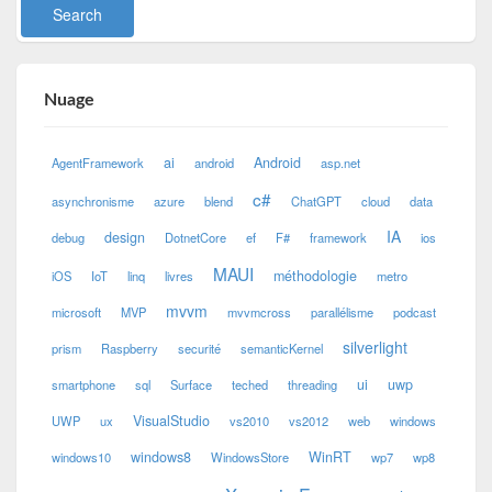
Nuage
ai
Android
AgentFramework
android
asp.net
c#
asynchronisme
azure
blend
ChatGPT
cloud
data
IA
design
debug
DotnetCore
ef
F#
framework
ios
MAUI
méthodologie
iOS
IoT
linq
livres
metro
mvvm
microsoft
MVP
mvvmcross
parallélisme
podcast
silverlight
prism
Raspberry
securité
semanticKernel
ui
uwp
smartphone
sql
Surface
teched
threading
VisualStudio
UWP
ux
vs2010
vs2012
web
windows
windows8
WinRT
windows10
WindowsStore
wp7
wp8