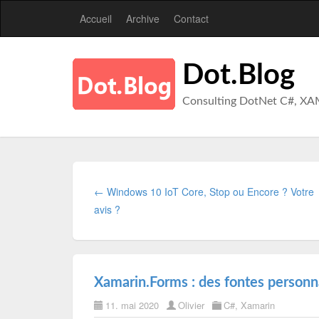
Accueil
Archive
Contact
Dot.Blog
Consulting DotNet C#, XA
← Windows 10 IoT Core, Stop ou Encore ? Votre
avis ?
Xamarin.Forms : des fontes personna
11. mai 2020
Olivier
C#
,
Xamarin