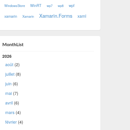
WinRT
wpf
WindowsStore
wp7
wp8
Xamarin.Forms
xaml
xamarin
Xamarin
MonthList
2026
août
(2)
juillet
(8)
juin
(6)
mai
(7)
avril
(6)
mars
(4)
février
(4)