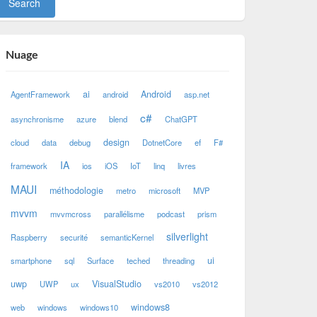
Nuage
ai
Android
AgentFramework
android
asp.net
c#
asynchronisme
azure
blend
ChatGPT
design
cloud
data
debug
DotnetCore
ef
F#
IA
framework
ios
iOS
IoT
linq
livres
MAUI
méthodologie
metro
microsoft
MVP
mvvm
mvvmcross
parallélisme
podcast
prism
silverlight
Raspberry
securité
semanticKernel
ui
smartphone
sql
Surface
teched
threading
uwp
VisualStudio
UWP
ux
vs2010
vs2012
windows8
web
windows
windows10