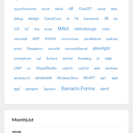
c#
asynchronisme
azure
blend
ChatGPT
cloud
data
IA
design
debug
DotnetCore
ef
F#
framework
ios
MAUI
méthodologie
iOS
IoT
linq
livres
metro
mvvm
microsoft
MVP
mvvmcross
parallélisme
podcast
silverlight
prism
Raspberry
securité
semanticKernel
ui
uwp
smartphone
sql
Surface
teched
threading
VisualStudio
UWP
ux
vs2010
vs2012
web
windows
windows8
WinRT
windows10
WindowsStore
wp7
wp8
Xamarin.Forms
xaml
wpf
xamarin
Xamarin
MonthList
2026