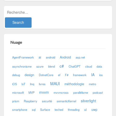
Nuage
ai
Android
AgentFramework
android
asp.net
c#
asynchronisme
azure
blend
ChatGPT
cloud
data
IA
design
debug
DotnetCore
ef
F#
framework
ios
MAUI
méthodologie
iOS
IoT
linq
livres
metro
mvvm
microsoft
MVP
mvvmcross
parallélisme
podcast
silverlight
prism
Raspberry
securité
semanticKernel
ui
uwp
smartphone
sql
Surface
teched
threading