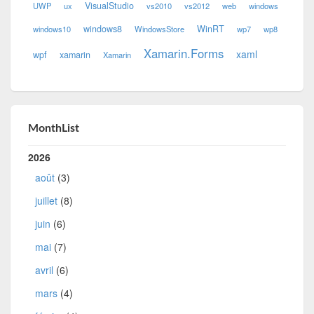
VisualStudio
UWP
ux
vs2010
vs2012
web
windows
windows8
WinRT
windows10
WindowsStore
wp7
wp8
Xamarin.Forms
xaml
wpf
xamarin
Xamarin
MonthList
2026
août
(3)
juillet
(8)
juin
(6)
mai
(7)
avril
(6)
mars
(4)