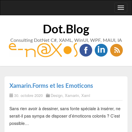
Toggl
naviga
Dot.Blog
Consulting DotNet C#, XAML, WinUI, WPF, MAUI, IA
Xamarin.Forms et les Emoticons
30. octobre 2020
Design
,
Xamarin
,
Xaml
Sans rien avoir à dessiner, sans fonte spéciale à insérer, ne
serait-il pas sympa de disposer d’émoticons colorés ? C’est
possible…