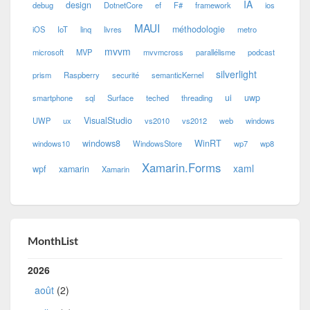
IA
design
debug
DotnetCore
ef
F#
framework
ios
MAUI
méthodologie
iOS
IoT
linq
livres
metro
mvvm
microsoft
MVP
mvvmcross
parallélisme
podcast
silverlight
prism
Raspberry
securité
semanticKernel
ui
uwp
smartphone
sql
Surface
teched
threading
VisualStudio
UWP
ux
vs2010
vs2012
web
windows
windows8
WinRT
windows10
WindowsStore
wp7
wp8
Xamarin.Forms
xaml
wpf
xamarin
Xamarin
MonthList
2026
août
(2)