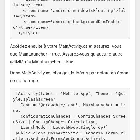
false</item>

    <item name="android:windowIsFloating">fal
se</item>

    <item name="android:backgroundDimEnable
d">true</item>

  </style>
Accédez ensuite à votre MainActivity.cs et assurez- vous
que MainLauncher = true. Assurez-vous qu'aucune autre
activité n'a MainLauncher = true.
Dans MainActivity.cs, changez le thème par défaut en écran
de démarrage.
 [Activity(Label = "Mobile App", Theme = "@st
yle/splashscreen", 
   Icon = "@drawable/icon", MainLauncher = tr
ue, 
   ConfigurationChanges = ConfigChanges.Scree
nSize | ConfigChanges.Orientation, 
   LaunchMode = LaunchMode.SingleTop)]

 public class MainActivity : Xamarin.Forms.Pl
atform.Android.FormsAppCompatActivity