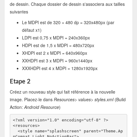
de dessin. Chaque dossier de dessin s'associera aux tailles
suivantes
Le MDPI est de 320 × 480 dp = 320x480px (par
défaut x1)
LDPI est 0,75 x MDPI = 240x360px
HDPI est de 1,5 x MDPI = 480x720px
XHDPI est 2 x MDPI = 640x960px
XXHDPI est 3 x MDPI = 960x1440px
XXXHDPI est 4 x MDPI = 1280x1920px
Etape 2
Créez un nouveau style qui fait référence à la nouvelle
image. Placez-le dans
Resources> values> styles.xml
(Build
Action:
Android Resource
)
<?xml version="1.0" encoding="utf-8" ?>

<resources>

  <style name="splashscreen" parent="Theme.Ap
pCompat.Light.NoActionBar">
