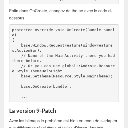
Enfin dans OnCreate, changez de thème avec le code ci-
dessous :
protected override void OnCreate(Bundle bundl
e)

{

    base.Window.RequestFeature(WindowFeature
s.ActionBar);

    // Name of the MainActivity theme you had 
there before.

    // Or you can use global::Android.Resourc
e.Style.ThemeHoloLight

    base.SetTheme(Resource.Style.MainTheme);

    base.OnCreate(bundle);

    ...
La version 9-Patch
Avec les bitmaps le problème est bien entendu de s’adapter
aux différentes résolutions et tailles d’écran. Android