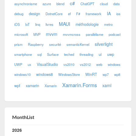
c#
asynchronisme
azure
blend
ChatGPT
cloud
data
IA
design
debug
DotnetCore
ef
F#
framework
ios
MAUI
méthodologie
iOS
IoT
linq
livres
metro
mvvm
microsoft
MVP
mvvmcross
parallélisme
podcast
silverlight
prism
Raspberry
securité
semanticKernel
ui
uwp
smartphone
sql
Surface
teched
threading
VisualStudio
UWP
ux
vs2010
vs2012
web
windows
windows8
WinRT
windows10
WindowsStore
wp7
wp8
Xamarin.Forms
xaml
wpf
xamarin
Xamarin
MonthList
2026