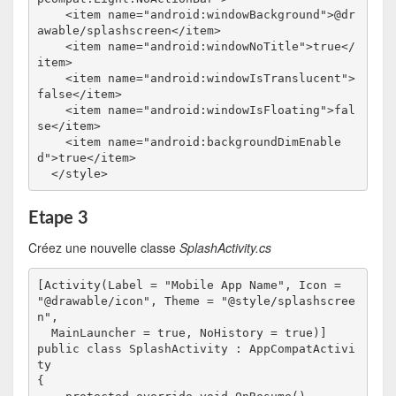
    <item name="android:windowBackground">@dr
awable/splashscreen</item>

    <item name="android:windowNoTitle">true</
item>

    <item name="android:windowIsTranslucent">
false</item>

    <item name="android:windowIsFloating">fal
se</item>

    <item name="android:backgroundDimEnable
d">true</item>

  </style>
Etape 3
Créez une nouvelle classe
SplashActivity.cs
[Activity(Label = "Mobile App Name", Icon = 
"@drawable/icon", Theme = "@style/splashscree
n", 
  MainLauncher = true, NoHistory = true)]

public class SplashActivity : AppCompatActivi
ty

{
