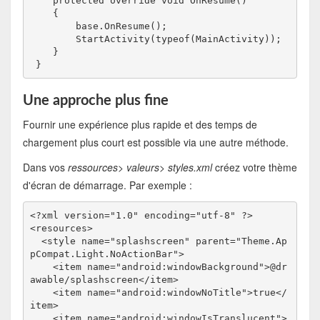
    protected override void OnResume()

    {

        base.OnResume();

        StartActivity(typeof(MainActivity));

    }

 }
Une approche plus fine
Fournir une expérience plus rapide et des temps de
chargement plus court est possible via une autre méthode.
Dans vos
ressources> valeurs> styles.xml
créez votre thème
d'écran de démarrage. Par exemple :
<?xml version="1.0" encoding="utf-8" ?>

<resources>

  <style name="splashscreen" parent="Theme.Ap
pCompat.Light.NoActionBar">

    <item name="android:windowBackground">@dr
awable/splashscreen</item>

    <item name="android:windowNoTitle">true</
item>

    <item name="android:windowIsTranslucent">