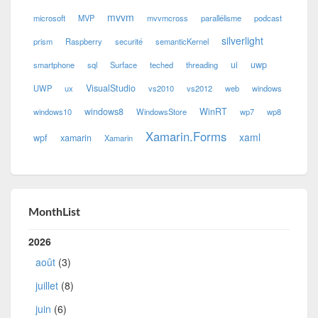
mvvm
microsoft
MVP
mvvmcross
parallélisme
podcast
silverlight
prism
Raspberry
securité
semanticKernel
ui
uwp
smartphone
sql
Surface
teched
threading
VisualStudio
UWP
ux
vs2010
vs2012
web
windows
windows8
WinRT
windows10
WindowsStore
wp7
wp8
Xamarin.Forms
xaml
wpf
xamarin
Xamarin
MonthList
2026
août
(3)
juillet
(8)
juin
(6)