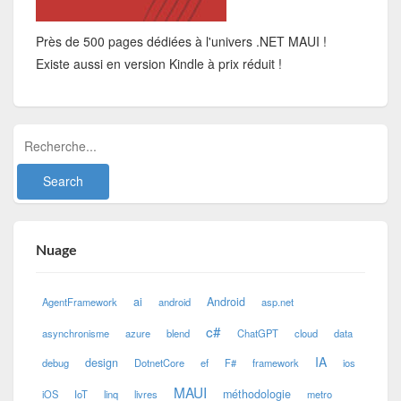
Près de 500 pages dédiées à l'univers .NET MAUI !
Existe aussi en version Kindle à prix réduit !
Nuage
ai
Android
AgentFramework
android
asp.net
c#
asynchronisme
azure
blend
ChatGPT
cloud
data
IA
design
debug
DotnetCore
ef
F#
framework
ios
MAUI
méthodologie
iOS
IoT
linq
livres
metro