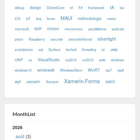
IA
design
debug
DotnetCore
ef
F#
framework
ios
MAUI
méthodologie
iOS
IoT
linq
livres
metro
mvvm
microsoft
MVP
mvvmcross
parallélisme
podcast
silverlight
prism
Raspberry
securité
semanticKernel
ui
uwp
smartphone
sql
Surface
teched
threading
VisualStudio
UWP
ux
vs2010
vs2012
web
windows
windows8
WinRT
windows10
WindowsStore
wp7
wp8
Xamarin.Forms
xaml
wpf
xamarin
Xamarin
MonthList
2026
août
(3)