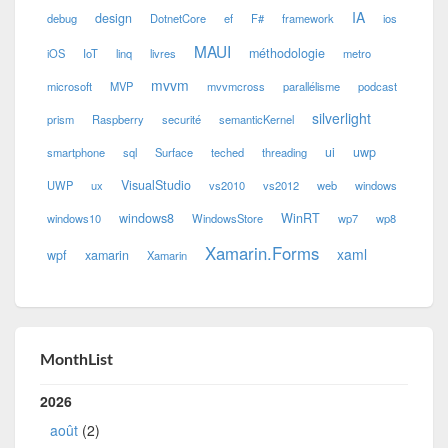
IA
design
debug
DotnetCore
ef
F#
framework
ios
MAUI
méthodologie
iOS
IoT
linq
livres
metro
mvvm
microsoft
MVP
mvvmcross
parallélisme
podcast
silverlight
prism
Raspberry
securité
semanticKernel
ui
uwp
smartphone
sql
Surface
teched
threading
VisualStudio
UWP
ux
vs2010
vs2012
web
windows
windows8
WinRT
windows10
WindowsStore
wp7
wp8
Xamarin.Forms
xaml
wpf
xamarin
Xamarin
MonthList
2026
août
(2)