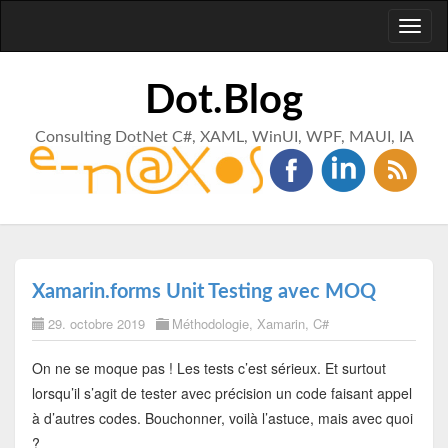
Toggl
naviga
Dot.Blog
Consulting DotNet C#, XAML, WinUI, WPF, MAUI, IA
Xamarin.forms Unit Testing avec MOQ
29. octobre 2019
Méthodologie
,
Xamarin
,
C#
On ne se moque pas ! Les tests c’est sérieux. Et surtout
lorsqu’il s’agit de tester avec précision un code faisant appel
à d’autres codes. Bouchonner, voilà l’astuce, mais avec quoi
?