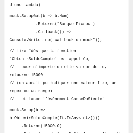
d'une lambda)
mock.SetupGet(b => b.Nom)
.Returns("Banque Picsou")
.Callback(
() =>
Console.WriteLine("callback du mock")
);
// lire "dès que la fonction
'ObtenirSoldeCompte' est appellée,
// - pour n'importe qu'elle valeur de id,
retourne 15000
// (on aurait pu indiquer une valeur fixe, un
regex ou un range)
// - et lance l'évènement CasseDuSiecle"
mock.Setup(b =>
b.ObtenirSoldeCompte(It.IsAny<int>()))
.Returns(15000.0)