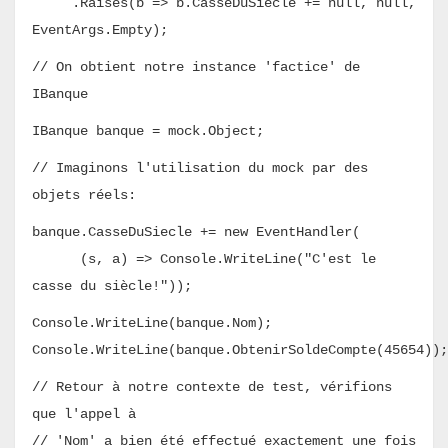
.Raises(b => b.CasseDuSiecle += null, null,
EventArgs.Empty);
// On obtient notre instance 'factice' de
IBanque
IBanque banque = mock.Object;
// Imaginons l'utilisation du mock par des
objets réels:
banque.CasseDuSiecle +=
new EventHandler(
(s, a) => Console.WriteLine("C'est le
casse du siècle!")
);
Console.WriteLine(banque.Nom);
Console.WriteLine(banque.ObtenirSoldeCompte(45654));
// Retour à notre contexte de test, vérifions
que l'appel à
// 'Nom' a bien été effectué exactement une fois