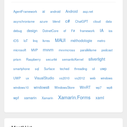
ai
Android
AgentFramework
android
asp.net
c#
asynchronisme
azure
blend
ChatGPT
cloud
data
IA
design
debug
DotnetCore
ef
F#
framework
ios
MAUI
méthodologie
iOS
IoT
linq
livres
metro
mvvm
microsoft
MVP
mvvmcross
parallélisme
podcast
silverlight
prism
Raspberry
securité
semanticKernel
ui
uwp
smartphone
sql
Surface
teched
threading
VisualStudio
UWP
ux
vs2010
vs2012
web
windows
windows8
WinRT
windows10
WindowsStore
wp7
wp8
Xamarin.Forms
xaml
wpf
xamarin
Xamarin