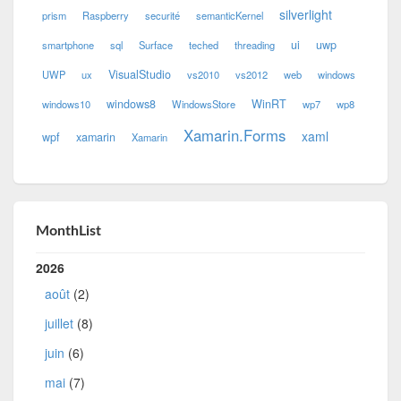
silverlight
prism
Raspberry
securité
semanticKernel
ui
uwp
smartphone
sql
Surface
teched
threading
VisualStudio
UWP
ux
vs2010
vs2012
web
windows
windows8
WinRT
windows10
WindowsStore
wp7
wp8
Xamarin.Forms
xaml
wpf
xamarin
Xamarin
MonthList
2026
août
(2)
juillet
(8)
juin
(6)
mai
(7)