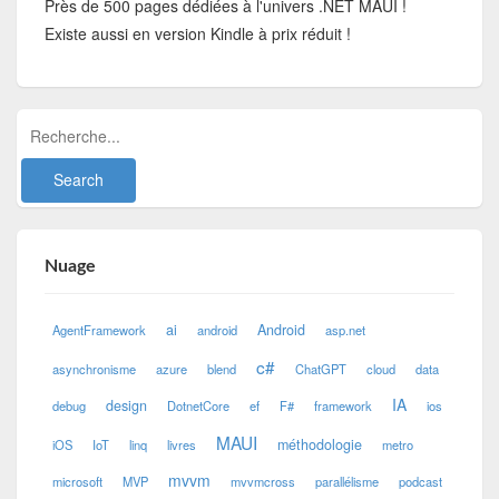
Près de 500 pages dédiées à l'univers .NET MAUI !
Existe aussi en version Kindle à prix réduit !
Nuage
ai
Android
AgentFramework
android
asp.net
c#
asynchronisme
azure
blend
ChatGPT
cloud
data
IA
design
debug
DotnetCore
ef
F#
framework
ios
MAUI
méthodologie
iOS
IoT
linq
livres
metro
mvvm
microsoft
MVP
mvvmcross
parallélisme
podcast