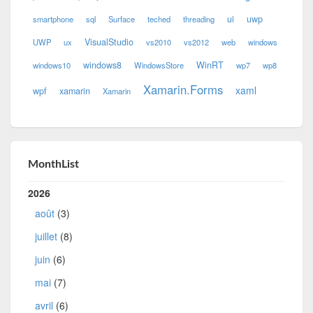
ui
uwp
smartphone
sql
Surface
teched
threading
VisualStudio
UWP
ux
vs2010
vs2012
web
windows
windows8
WinRT
windows10
WindowsStore
wp7
wp8
Xamarin.Forms
xaml
wpf
xamarin
Xamarin
MonthList
2026
août
(3)
juillet
(8)
juin
(6)
mai
(7)
avril
(6)