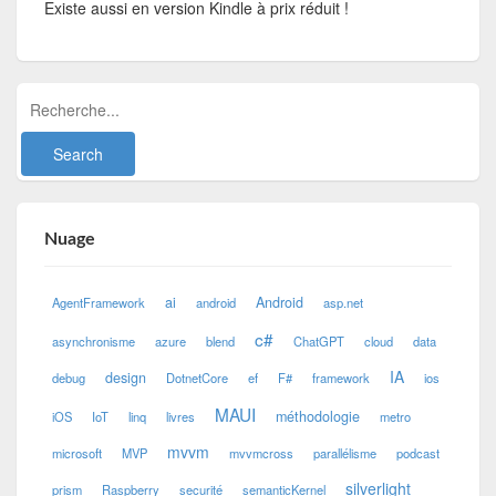
Existe aussi en version Kindle à prix réduit !
Nuage
ai
Android
AgentFramework
android
asp.net
c#
asynchronisme
azure
blend
ChatGPT
cloud
data
IA
design
debug
DotnetCore
ef
F#
framework
ios
MAUI
méthodologie
iOS
IoT
linq
livres
metro
mvvm
microsoft
MVP
mvvmcross
parallélisme
podcast
silverlight
prism
Raspberry
securité
semanticKernel