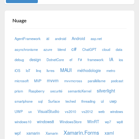
Nuage
ai
Android
AgentFramework
android
asp.net
c#
asynchronisme
azure
blend
ChatGPT
cloud
data
IA
design
debug
DotnetCore
ef
F#
framework
ios
MAUI
méthodologie
iOS
IoT
linq
livres
metro
mvvm
microsoft
MVP
mvvmcross
parallélisme
podcast
silverlight
prism
Raspberry
securité
semanticKernel
ui
uwp
smartphone
sql
Surface
teched
threading
VisualStudio
UWP
ux
vs2010
vs2012
web
windows
windows8
WinRT
windows10
WindowsStore
wp7
wp8
Xamarin.Forms
xaml
wpf
xamarin
Xamarin