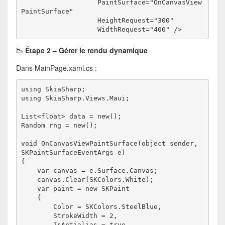
                   PaintSurface="OnCanvasView
PaintSurface"
                   HeightRequest="300"
                   WidthRequest="400" />
📉 Étape 2 – Gérer le rendu dynamique
Dans MainPage.xaml.cs :
using SkiaSharp;
using SkiaSharp.Views.Maui;
List<float> data = new();
Random rng = new();
void OnCanvasViewPaintSurface(object sender, 
SKPaintSurfaceEventArgs e)
{
    var canvas = e.Surface.Canvas;
    canvas.Clear(SKColors.White);
    var paint = new SKPaint
    {
        Color = SKColors.SteelBlue,
        StrokeWidth = 2,
        IsAntialias = true