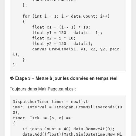
    };
    for (int i = 1; i < data.Count; i++)
    {
        float x1 = (i - 1) * 10;
        float y1 = 150 - data[i - 1];
        float x2 = i * 10;
        float y2 = 150 - data[i];
        canvas.DrawLine(x1, y1, x2, y2, pain
t);
    }
}
🔁 Étape 3 – Mettre à jour les données en temps réel
Toujours dans MainPage.xaml.cs :
DispatcherTimer timer = new();t
imer. Interval = TimeSpan.FromMilliseconds(10
0);
timer. Tick += (s, e) =>
{
    if (data.Count > 40) data.RemoveAt(0);
    data.Add((float)(Math.Sin(DateTime.Now.Mi