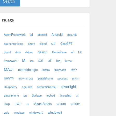
Nuage
ai
Android
AgentFramework
android
asp.net
c#
asynchronisme
azure
blend
ChatGPT
design
cloud
data
debug
DotnetCore
ef
F#
IA
framework
ios
iOS
IoT
linq
livres
MAUI
méthodologie
metro
microsoft
MVP
mvvm
mvvmcross
parallélisme
podcast
prism
silverlight
Raspberry
securité
semanticKernel
ui
smartphone
sql
Surface
teched
threading
uwp
VisualStudio
UWP
ux
vs2010
vs2012
windows8
web
windows
windows10