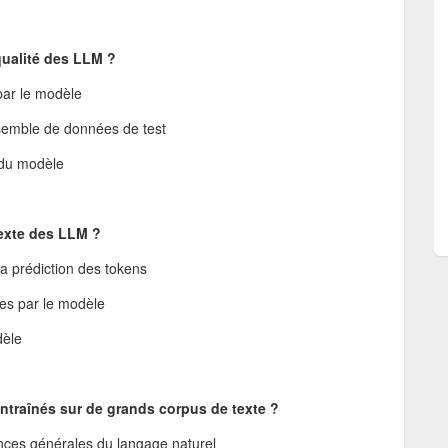
ualité des LLM ?
par le modèle
nsemble de données de test
 du modèle
texte des LLM ?
la prédiction des tokens
es par le modèle
dèle
ntraînés sur de grands corpus de texte ?
ances générales du langage naturel