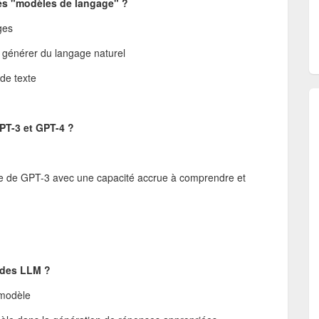
lés "modèles de langage" ?
ges
t générer du langage naturel
 de texte
GPT-3 et GPT-4 ?
de de GPT-3 avec une capacité accrue à comprendre et
 des LLM ?
 modèle