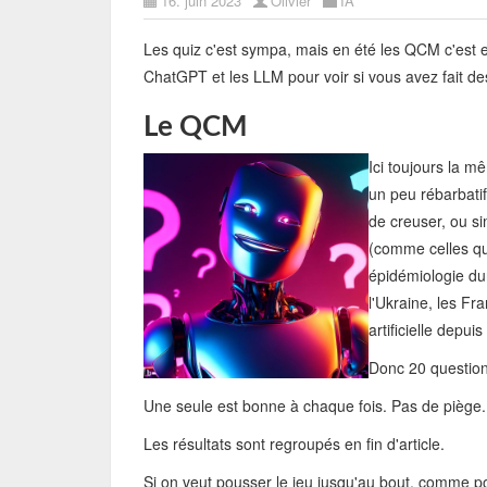
16. juin 2023
Olivier
IA
Les quiz c'est sympa, mais en été les QCM c'est e
ChatGPT et les LLM pour voir si vous avez fait des 
Le QCM
Ici toujours la m
un peu rébarbatif
de creuser, ou si
(comme celles qu'
épidémiologie dur
l'Ukraine, les Fr
artificielle depuis
Donc 20 question
Une seule est bonne à chaque fois. Pas de piège.
Les résultats sont regroupés en fin d'article.
Si on veut pousser le jeu jusqu'au bout, comme po