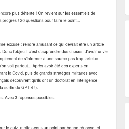
ncore plus détente ! On revient sur les essentiels de
progrès ! 20 questions pour faire le point...
ême excuse : rendre amusant ce qui devrait être un article
. Donc l'objectif c'est d'apprendre des choses, d'avoir envie
mplement de s'informer à une source pas trop farfelue
on voit partout... Après avoir été des experts en
ant le Covid, puis de grands stratèges militaires avec
ançais découvrent qu'ils ont un doctorat en Intelligence
 la sortie de GPT-4 !).
s. Avec 3 réponses possibles.
ur le quiz, mettez-vous un point par bonne réponse, et