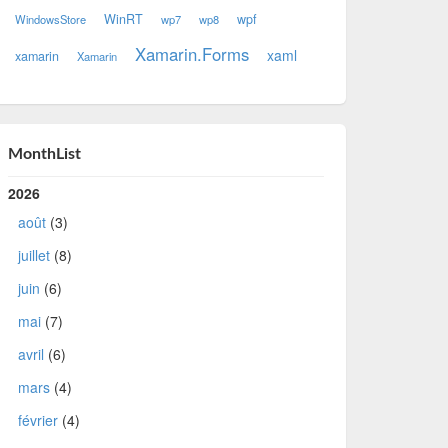
WinRT
wpf
WindowsStore
wp7
wp8
Xamarin.Forms
xaml
xamarin
Xamarin
MonthList
2026
août
(3)
juillet
(8)
juin
(6)
mai
(7)
avril
(6)
mars
(4)
février
(4)