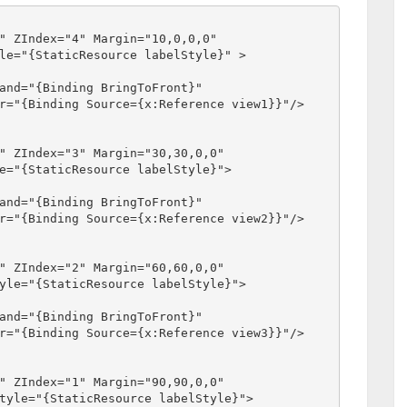
" ZIndex="4" Margin="10,0,0,0"
le="{StaticResource labelStyle}" >
and="{Binding BringToFront}"
r="{Binding Source={x:Reference view1}}"/>
" ZIndex="3" Margin="30,30,0,0"
e="{StaticResource labelStyle}">
and="{Binding BringToFront}"
r="{Binding Source={x:Reference view2}}"/>
" ZIndex="2" Margin="60,60,0,0"
yle="{StaticResource labelStyle}">
and="{Binding BringToFront}"
r="{Binding Source={x:Reference view3}}"/>
" ZIndex="1" Margin="90,90,0,0" 
tyle="{StaticResource labelStyle}">