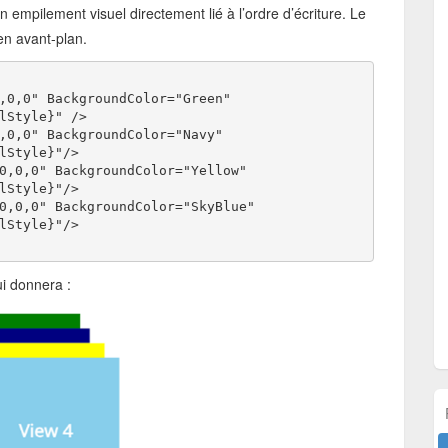
empilement visuel directement lié à l’ordre d’écriture. Le
 en avant-plan.
,0,0" BackgroundColor="Green"
lStyle}" />
,0,0" BackgroundColor="Navy"
lStyle}"/>
0,0,0" BackgroundColor="Yellow"
lStyle}"/>
0,0,0" BackgroundColor="SkyBlue"
lStyle}"/>
ui donnera :