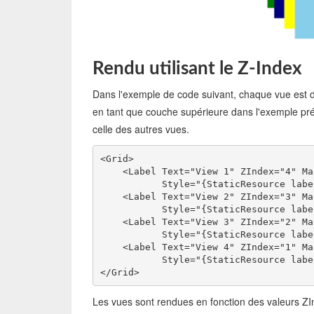
Rendu utilisant le Z-Index
Dans l'exemple de code suivant, chaque vue est dé
en tant que couche supérieure dans l'exemple pré
celle des autres vues.
<Grid>
    <Label Text="View 1" ZIndex="4" Ma
           Style="{StaticResource labe
    <Label Text="View 2" ZIndex="3" Ma
           Style="{StaticResource labe
    <Label Text="View 3" ZIndex="2" Ma
           Style="{StaticResource labe
    <Label Text="View 4" ZIndex="1" Ma
           Style="{StaticResource labe
</Grid>         
Les vues sont rendues en fonction des valeurs ZIn