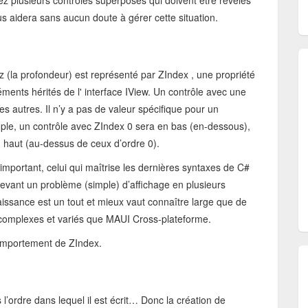
z plusieurs contrôles superposés qui doivent être révélés
ous aidera sans aucun doute à gérer cette situation.
z (la profondeur) est représenté par ZIndex , une propriété
ents hérités de l' interface IView. Un contrôle avec une
s autres. Il n’y a pas de valeur spécifique pour un
mple, un contrôle avec ZIndex 0 sera en bas (en-dessous),
 haut (au-dessus de ceux d’ordre 0).
 important, celui qui maîtrise les dernières syntaxes de C#
evant un problème (simple) d’affichage en plusieurs
issance est un tout et mieux vaut connaître large que de
 complexes et variés que MAUI Cross-plateforme.
comportement de ZIndex.
’ordre dans lequel il est écrit… Donc la création de