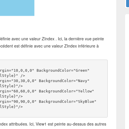
finie avec une valeur ZIndex . Ici, la dernière vue peinte
cédent est définie avec une valeur ZIndex inférieure à
rgin="10,0,0,0" BackgroundColor="Green"
lStyle}" />
rgin="30,30,0,0" BackgroundColor="Navy"
lStyle}"/>
rgin="60,60,0,0" BackgroundColor="Yellow"
lStyle}"/>
rgin="90,90,0,0" BackgroundColor="SkyBlue"
lStyle}"/>
dex attribuées. Ici, View1 est peinte au-dessus des autres