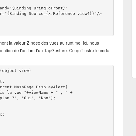
and="{Binding BringToFront}" 
r="{Binding Source={x:Reference view4}}"/>
ent la valeur ZIndex des vues au runtime. Ici, nous
nction de l'action d’un TapGesture. Ce qu’illustre le code
(object view)
t;
rrent.MainPage.DisplayAlert(
is la vue "+viewName + " , " + 
plan ?", "Oui", "Non");
x;