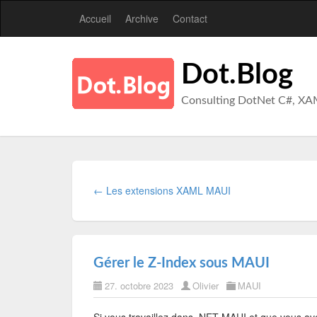
Accueil
Archive
Contact
Dot.Blog
Consulting DotNet C#, XA
← Les extensions XAML MAUI
Gérer le Z-Index sous MAUI
27. octobre 2023
Olivier
MAUI