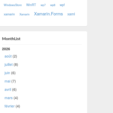
WinRT
wpf
WindowsStore
wp7
wp8
Xamarin.Forms
xaml
xamarin
Xamarin
MonthList
2026
août
(2)
juillet
(8)
juin
(6)
mai
(7)
avril
(6)
mars
(4)
février
(4)