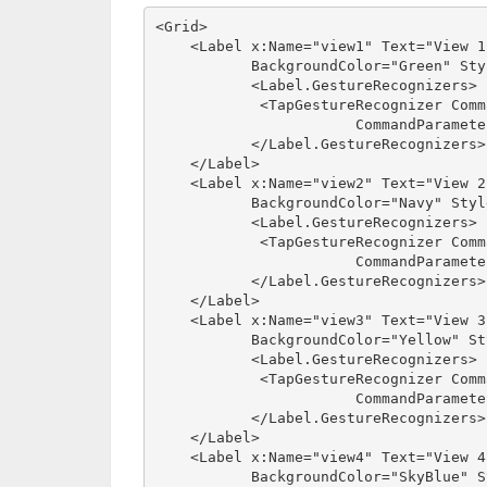
<Grid>
    <Label x:Name="view1" Text="View 1
           BackgroundColor="Green" Sty
           <Label.GestureRecognizers>
            <TapGestureRecognizer Comm
                       CommandParamete
           </Label.GestureRecognizers>
    </Label>
    <Label x:Name="view2" Text="View 2
           BackgroundColor="Navy" Styl
           <Label.GestureRecognizers>
            <TapGestureRecognizer Comm
                       CommandParamete
           </Label.GestureRecognizers>
    </Label>
    <Label x:Name="view3" Text="View 3
           BackgroundColor="Yellow" St
           <Label.GestureRecognizers>
            <TapGestureRecognizer Comm
                       CommandParamete
           </Label.GestureRecognizers>
    </Label>
    <Label x:Name="view4" Text="View 4
           BackgroundColor="SkyBlue" S