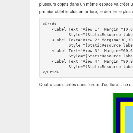
plusieurs objets dans un même espace va créer un 
premier objet le plus en arrière, le dernier le plus
<Grid>
    <Label Text="View 1"  Margin="10,0
           Style="{StaticResource labe
    <Label Text="View 2" Margin="30,30
           Style="{StaticResource labe
    <Label Text="View 3"  Margin="60,6
           Style="{StaticResource labe
    <Label Text="View 4"  Margin="90,9
           Style="{StaticResource labe
</Grid> 
Quatre labels créés dans l’ordre d’écriture… ce q