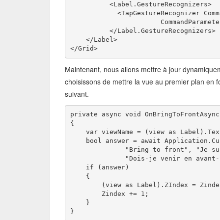
          <Label.GestureRecognizers>
            <TapGestureRecognizer Comm
                       CommandParamete
          </Label.GestureRecognizers>
    </Label>
</Grid>
Maintenant, nous allons mettre à jour dynamiquem
choisissons de mettre la vue au premier plan en fo
suivant.
private async void OnBringToFrontAsync
{
    var viewName = (view as Label).Tex
    bool answer = await Application.Cu
              "Bring to front", "Je su
              "Dois-je venir en avant-
    if (answer)
    {
        (view as Label).ZIndex = Zinde
        Zindex += 1;
    }
}