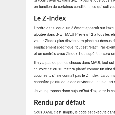
Si vous travaillez dans .NET MAUI et que vous ave
en fonction de certaines conditions, ce qui suit v
Le Z-Index
L'ordre dans lequel un élément apparaît sur l'axe 
ajoutée dans .NET MAUI Preview 12 à tous les élém
valeur ZIndex plus élevée sera placé au-dessus de
emplacement spécifique, tout est relatif. Par exe
et un contrôle avec ZIndex 1 ou supérieur sera en
Il n’y a pas de petites choses dans MAUI, tout est
11 voire 12 ou 13 restera planté comme un idiot d
couches… s’il ne connait pas le Z-Index. La conna
connaître pointu dans des environnements aussi
Je vous propose donc aujourd’hui d’explorer le 
Rendu par défaut
Sous XAML c’est simple, le code est exécuté dans l