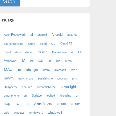
Nuage
ai
Android
AgentFramework
android
asp.net
c#
asynchronisme
azure
blend
ChatGPT
design
cloud
data
debug
DotnetCore
ef
F#
IA
framework
ios
iOS
IoT
linq
livres
MAUI
méthodologie
metro
microsoft
MVP
mvvm
mvvmcross
parallélisme
podcast
prism
silverlight
Raspberry
securité
semanticKernel
ui
smartphone
sql
Surface
teched
threading
uwp
VisualStudio
UWP
ux
vs2010
vs2012
windows8
web
windows
windows10