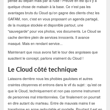
pensé au départ mais par la ruse ! Preuve en est qu'il y a
quelque chose de malsain à la base. Ce n'est pas les
avantages bruts du Cloud qu'on gagne des clients chez les
GAFAM, non, c'est en vous proposant un agenda partagé,
de la musique stockée et disponible partout, une
"sauvegarde" pour vos photos, vos documents. Le Cloud se
cache derrière plein de services innocents. Il avance
masqué. Mais en rendant service...
Maintenant que nous avons fait le tour des angoisses que
suscitent le concept, parlons vraiment du Cloud !
Le Cloud côté technique
Laissons derrière nous les phobies gauloises et autres
craintes citoyennes et entrons dans le vif du sujet : qu’est ce
que le Cloud, techniquement et non pas comme instrument
de personnes mal intentionnées. Car finalement on pourrait
en dire autant du marteau. Entre de mauvais mains il se
transforme en arme redoutable et mortelle. Pourtant il est en