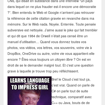
CNIL qui disait en substance dans une interview “un pays
dans lequel on ne plus frauder est-il encore une démocratie
?”. Bien entendu le Web et Google n’arrivent pas retrouver
la référence de cette citation gravée en revanche dans ma
mémoire. Sur le Web nada. Noyée. Enterrée. Toute pensée
subversive est nettoyée. J’aime aussi le joke qui fait trembler
et qui dit que 1984 de Orwell n’était pas censé être un
manuel d’utilisation… Quand vous donnez toutes vos
photos, vos vidéos, vos lettres, vos souvenirs, votre vie à
DropBox, OneDrive ou autre, votre vie vous appartient-elle
encore ? Êtes-vous toujours un
citoyen libre
? On est en
droit de se le demander malgré tout. Et c'est une question
grave à laquelle je trouve trop peu réfléchissent.
Bref le Cloud c’est tout ça,
c’est vrai. Quand on parle de
C# on parle tout de suite
technique, comparatif avec
C++ ou Java, bouts de de