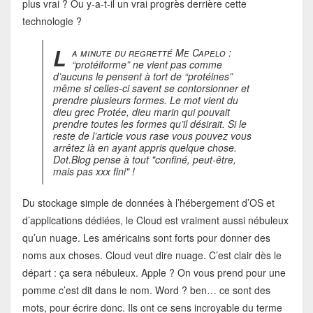
plus vrai ? Ou y-a-t-il un vrai progrès derrière cette
technologie ?
L
a minute du regretté Me Capelo :
“protéiforme” ne vient pas comme
d’aucuns le pensent à tort de “protéines”
même si celles-ci savent se contorsionner et
prendre plusieurs formes. Le mot vient du
dieu grec Protée, dieu marin qui pouvait
prendre toutes les formes qu’il désirait. Si le
reste de l’article vous rase vous pouvez vous
arrêtez là en ayant appris quelque chose.
Dot.Blog pense à tout "confiné, peut-être,
mais pas xxx fini" !
Du stockage simple de données à l’hébergement d’OS et
d’applications dédiées, le Cloud est vraiment aussi nébuleux
qu’un nuage. Les américains sont forts pour donner des
noms aux choses. Cloud veut dire nuage. C’est clair dès le
départ : ça sera nébuleux. Apple ? On vous prend pour une
pomme c’est dit dans le nom. Word ? ben… ce sont des
mots, pour écrire donc. Ils ont ce sens incroyable du terme