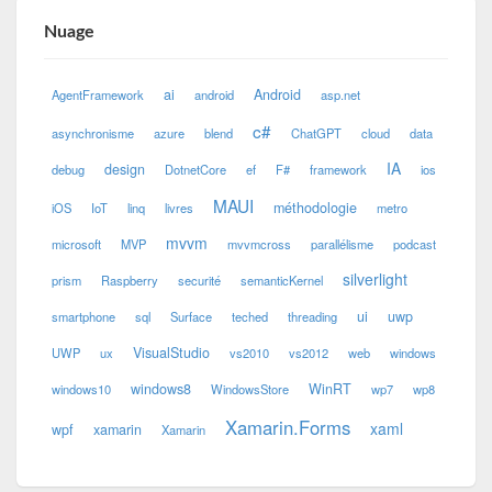
Nuage
ai
Android
AgentFramework
android
asp.net
c#
asynchronisme
azure
blend
ChatGPT
cloud
data
IA
design
debug
DotnetCore
ef
F#
framework
ios
MAUI
méthodologie
iOS
IoT
linq
livres
metro
mvvm
microsoft
MVP
mvvmcross
parallélisme
podcast
silverlight
prism
Raspberry
securité
semanticKernel
ui
uwp
smartphone
sql
Surface
teched
threading
VisualStudio
UWP
ux
vs2010
vs2012
web
windows
windows8
WinRT
windows10
WindowsStore
wp7
wp8
Xamarin.Forms
xaml
wpf
xamarin
Xamarin