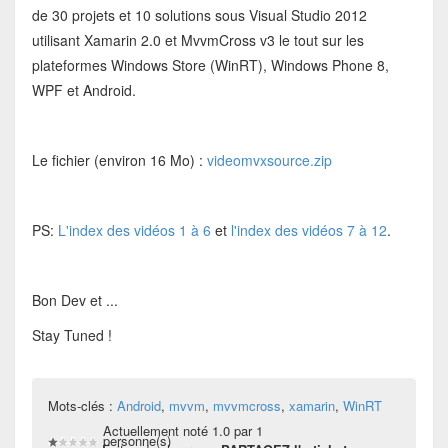
de 30 projets et 10 solutions sous Visual Studio 2012
utilisant Xamarin 2.0 et MvvmCross v3 le tout sur les
plateformes Windows Store (WinRT), Windows Phone 8,
WPF et Android.
Le fichier (environ 16 Mo) :
videomvxsource.zip
PS:
L'index des vidéos 1 à 6
et
l'index des vidéos 7 à 12
.
Bon Dev et ...
Stay Tuned !
Mots-clés :
Android
,
mvvm
,
mvvmcross
,
xamarin
,
WinRT
Actuellement noté 1.0 par 1
personne(s)