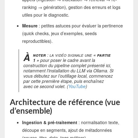
ranking → génération), gestion des erreurs et logs
utiles pour le diagnostic.
Mesure
: petites astuces pour évaluer la pertinence
(quick checks, jeux d’exemples, seeds
reproductibles).
À
noter
: la vidéo signale une
« partie
1 »
pour poser le cadre avant la
construction du pipeline complet présenté ici,
notamment l'installation du LLM via Ollama. Si
vous débutez sur l’outillage local, commencez
par cette première étape, puis enchaînez
avec ce second volet. (
YouTube
)
Architecture de référence (vue
d’ensemble)
Ingestion & pré-traitement
: normalisation texte,
découpe en segments, ajout de métadonnées
(source, titre, date, tags métiers).