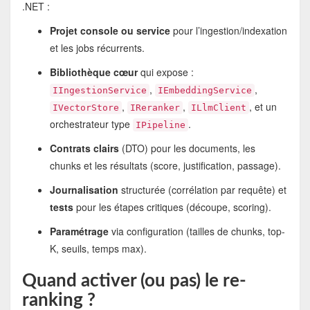
.NET :
Projet console ou service
pour l’ingestion/indexation
et les jobs récurrents.
Bibliothèque cœur
qui expose :
,
,
IIngestionService
IEmbeddingService
,
,
, et un
IVectorStore
IReranker
ILlmClient
orchestrateur type
.
IPipeline
Contrats clairs
(DTO) pour les documents, les
chunks et les résultats (score, justification, passage).
Journalisation
structurée (corrélation par requête) et
tests
pour les étapes critiques (découpe, scoring).
Paramétrage
via configuration (tailles de chunks, top-
K, seuils, temps max).
Quand activer (ou pas) le re-
ranking ?