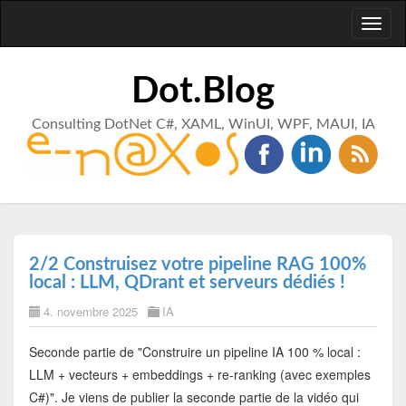
Toggl
naviga
Dot.Blog
Consulting DotNet C#, XAML, WinUI, WPF, MAUI, IA
2/2 Construisez votre pipeline RAG 100%
local : LLM, QDrant et serveurs dédiés !
4. novembre 2025
IA
Seconde partie de "Construire un pipeline IA 100 % local :
LLM + vecteurs + embeddings + re-ranking (avec exemples
C#)". Je viens de publier la seconde partie de la vidéo qui