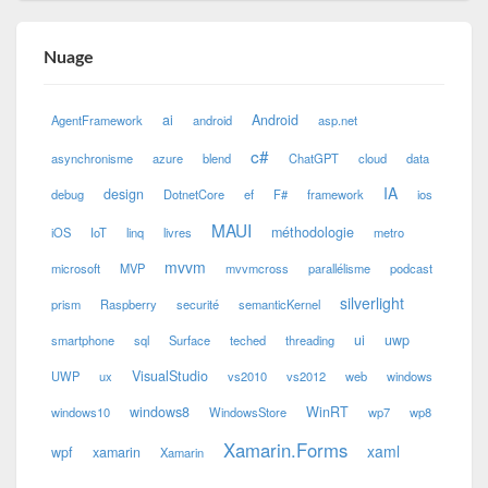
Nuage
ai
Android
AgentFramework
android
asp.net
c#
asynchronisme
azure
blend
ChatGPT
cloud
data
IA
design
debug
DotnetCore
ef
F#
framework
ios
MAUI
méthodologie
iOS
IoT
linq
livres
metro
mvvm
microsoft
MVP
mvvmcross
parallélisme
podcast
silverlight
prism
Raspberry
securité
semanticKernel
ui
uwp
smartphone
sql
Surface
teched
threading
VisualStudio
UWP
ux
vs2010
vs2012
web
windows
windows8
WinRT
windows10
WindowsStore
wp7
wp8
Xamarin.Forms
xaml
wpf
xamarin
Xamarin