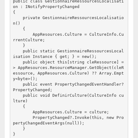
public class GestionnaireRessourcesLocalisati
on : INotifyPropertyChanged
{
    private GestionnaireRessourcesLocalisatio
n()
    {
        AppResources.Culture = CultureInfo.Cu
rrentCulture;
    }
    public static GestionnaireRessourcesLocal
isation Instance { get; } = new();
    public object this[string cleRessource] =
> AppResources.ResourceManager.GetObject(cleR
essource, AppResources.Culture) ?? Array.Empt
y<byte>();
    public event PropertyChangedEventHandler? 
PropertyChanged;
    public void DefinirCulture(CultureInfo cu
lture)
    {
        AppResources.Culture = culture;
        PropertyChanged?.Invoke(this, new Pro
pertyChangedEventArgs(null));
    }
}