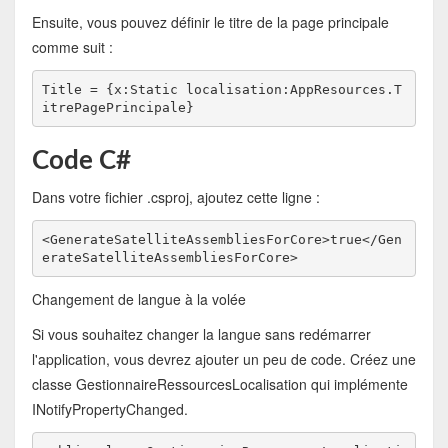
Ensuite, vous pouvez définir le titre de la page principale
comme suit :
Title = {x:Static localisation:AppResources.T
itrePagePrincipale}
Code C#
Dans votre fichier .csproj, ajoutez cette ligne :
<GenerateSatelliteAssembliesForCore>true</Gen
erateSatelliteAssembliesForCore>
Changement de langue à la volée
Si vous souhaitez changer la langue sans redémarrer
l'application, vous devrez ajouter un peu de code. Créez une
classe GestionnaireRessourcesLocalisation qui implémente
INotifyPropertyChanged.