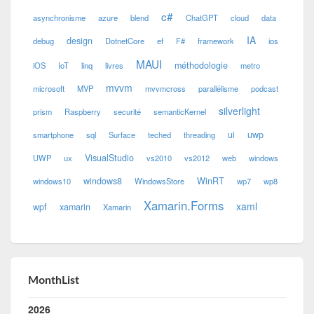
c#
asynchronisme
azure
blend
ChatGPT
cloud
data
IA
design
debug
DotnetCore
ef
F#
framework
ios
MAUI
méthodologie
iOS
IoT
linq
livres
metro
mvvm
microsoft
MVP
mvvmcross
parallélisme
podcast
silverlight
prism
Raspberry
securité
semanticKernel
ui
uwp
smartphone
sql
Surface
teched
threading
VisualStudio
UWP
ux
vs2010
vs2012
web
windows
windows8
WinRT
windows10
WindowsStore
wp7
wp8
Xamarin.Forms
xaml
wpf
xamarin
Xamarin
MonthList
2026