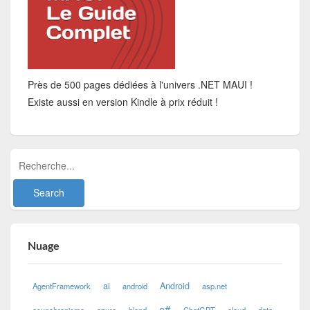
Près de 500 pages dédiées à l'univers .NET MAUI !
Existe aussi en version Kindle à prix réduit !
Nuage
ai
Android
AgentFramework
android
asp.net
c#
asynchronisme
azure
blend
ChatGPT
cloud
data