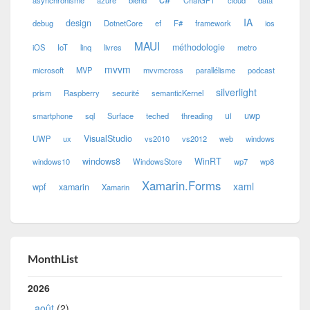
IA
design
debug
DotnetCore
ef
F#
framework
ios
MAUI
méthodologie
iOS
IoT
linq
livres
metro
mvvm
microsoft
MVP
mvvmcross
parallélisme
podcast
silverlight
prism
Raspberry
securité
semanticKernel
ui
uwp
smartphone
sql
Surface
teched
threading
VisualStudio
UWP
ux
vs2010
vs2012
web
windows
windows8
WinRT
windows10
WindowsStore
wp7
wp8
Xamarin.Forms
xaml
wpf
xamarin
Xamarin
MonthList
2026
août
(2)