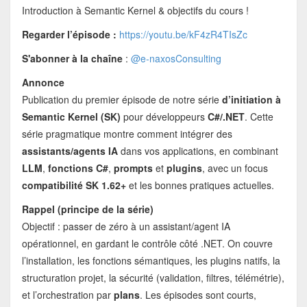
Introduction à Semantic Kernel & objectifs du cours !
Regarder l’épisode :
https://youtu.be/kF4zR4TIsZc
S'abonner à la chaîne
:
@e-naxosConsulting
Annonce
Publication du premier épisode de notre série
d’initiation à
Semantic Kernel (SK)
pour développeurs
C#/.NET
. Cette
série pragmatique montre comment intégrer des
assistants/agents IA
dans vos applications, en combinant
LLM
,
fonctions C#
,
prompts
et
plugins
, avec un focus
compatibilité SK 1.62+
et les bonnes pratiques actuelles.
Rappel (principe de la série)
Objectif : passer de zéro à un assistant/agent IA
opérationnel, en gardant le contrôle côté .NET. On couvre
l’installation, les fonctions sémantiques, les plugins natifs, la
structuration projet, la sécurité (validation, filtres, télémétrie),
et l’orchestration par
plans
. Les épisodes sont courts,