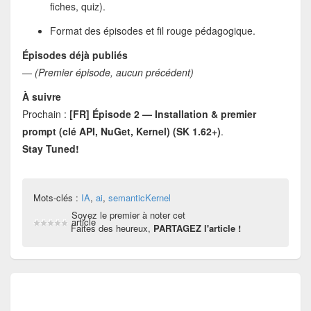
fiches, quiz).
Format des épisodes et fil rouge pédagogique.
Épisodes déjà publiés
—
(Premier épisode, aucun précédent)
À suivre
Prochain :
[FR] Épisode 2 — Installation & premier
prompt (clé API, NuGet, Kernel) (SK 1.62+)
.
Stay Tuned!
Mots-clés :
IA
,
ai
,
semanticKernel
Soyez le premier à noter cet
article
Faites des heureux,
PARTAGEZ l'article !