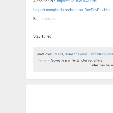
A écouter ici :
https://lnkd.in/eD4w22Nc
Le post complet du podcast sur DevDevDev.Net
Bonne écoute !
Stay Tuned !
Mots-clés :
MAUI
,
Xamarin.Forms
,
CommunityToolk
Soyez le premier à noter cet article
Faites des heu