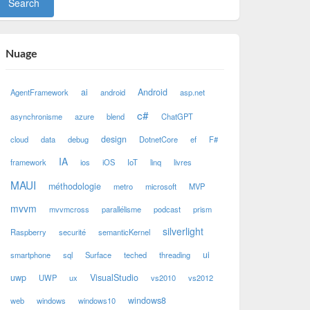
Nuage
ai
Android
AgentFramework
android
asp.net
c#
asynchronisme
azure
blend
ChatGPT
design
cloud
data
debug
DotnetCore
ef
F#
IA
framework
ios
iOS
IoT
linq
livres
MAUI
méthodologie
metro
microsoft
MVP
mvvm
mvvmcross
parallélisme
podcast
prism
silverlight
Raspberry
securité
semanticKernel
ui
smartphone
sql
Surface
teched
threading
uwp
VisualStudio
UWP
ux
vs2010
vs2012
windows8
web
windows
windows10