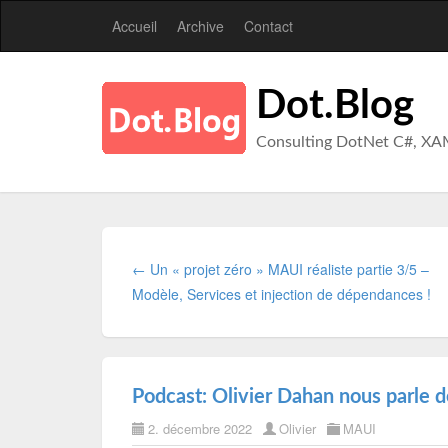
Accueil
Archive
Contact
Dot.Blog
Consulting DotNet C#, XA
← Un « projet zéro » MAUI réaliste partie 3/5 –
Modèle, Services et injection de dépendances !
Podcast: Olivier Dahan nous parle
2. décembre 2022
Olivier
MAUI