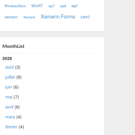
WinRT
wpf
WindowsStore
wp7
wp8
Xamarin.Forms
xaml
xamarin
Xamarin
MonthList
2026
août
(3)
juillet
(8)
juin
(6)
mai
(7)
avril
(6)
mars
(4)
février
(4)