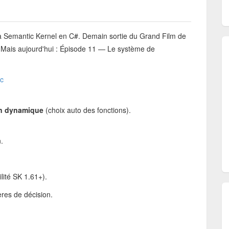
te à Semantic Kernel en C#. Demain sortie du Grand Film de
! Mais aujourd'hui : Épisode 11 — Le système de
kc
n dynamique
(choix auto des fonctions).
.
lité SK 1.61+).
tères de décision.