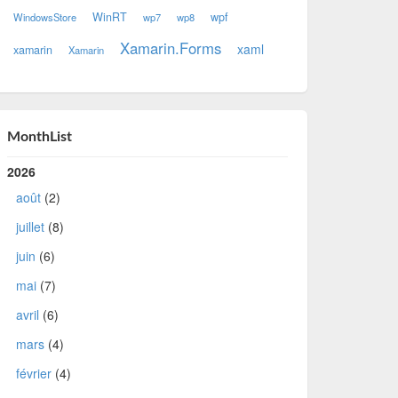
WinRT
wpf
WindowsStore
wp7
wp8
Xamarin.Forms
xaml
xamarin
Xamarin
MonthList
2026
août
(2)
juillet
(8)
juin
(6)
mai
(7)
avril
(6)
mars
(4)
février
(4)