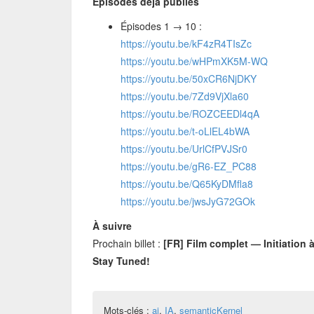
Épisodes déjà publiés
Épisodes 1 → 10 :
https://youtu.be/kF4zR4TIsZc
https://youtu.be/wHPmXK5M-WQ
https://youtu.be/50xCR6NjDKY
https://youtu.be/7Zd9VjXla60
https://youtu.be/ROZCEEDl4qA
https://youtu.be/t-oLlEL4bWA
https://youtu.be/UrlCfPVJSr0
https://youtu.be/gR6-EZ_PC88
https://youtu.be/Q65KyDMfla8
https://youtu.be/jwsJyG72GOk
À suivre
Prochain billet :
[FR] Film complet — Initiation 
Stay Tuned!
Mots-clés :
ai
,
IA
,
semanticKernel