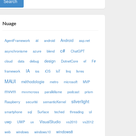
Nuage
ai
Android
AgentFramework
android
asp.net
c#
asynchronisme
azure
blend
ChatGPT
design
cloud
data
debug
DotnetCore
ef
F#
IA
framework
ios
iOS
IoT
linq
livres
MAUI
méthodologie
metro
microsoft
MVP
mvvm
mvvmcross
parallélisme
podcast
prism
silverlight
Raspberry
securité
semanticKernel
ui
smartphone
sql
Surface
teched
threading
uwp
VisualStudio
UWP
ux
vs2010
vs2012
windows8
web
windows
windows10