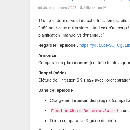
30. septembre 2025
Olivier
IA
11ème et dernier volet de cette Initiation gratui
2h50 pour ceux qui préfèrent tout voir d'un coup 
planification (manuel vs dynamique).
Regarder l’épisode :
https://youtu.be/3Qj-Og5Ll
Annonce
Comparaison
plan manuel
(contrôle total) vs
pla
Rappel (série)
Clôture de l’initiation
SK 1.62+
avec l’orchestration
Dans cet épisode
Chargement
manuel
des plugins (compatibi
: cri
FunctionChoiceBehavior.Auto()
Démo comparative & guide de choix.