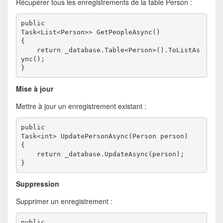
Récupérer tous les enregistrements de la table Person :
public

Task<List<Person>> GetPeopleAsync()
{
    return _database.Table<Person>().ToListAs
ync();
}
Mise à jour
Mettre à jour un enregistrement existant :
public

Task<int> UpdatePersonAsync(Person person)
{
    return _database.UpdateAsync(person);
}
Suppression
Supprimer un enregistrement :
public
