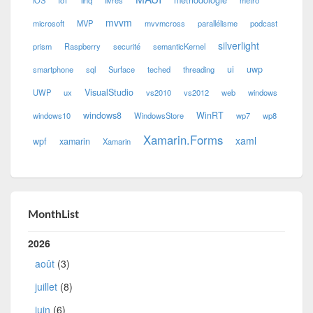
mvvm
microsoft
MVP
mvvmcross
parallélisme
podcast
silverlight
prism
Raspberry
securité
semanticKernel
ui
uwp
smartphone
sql
Surface
teched
threading
VisualStudio
UWP
ux
vs2010
vs2012
web
windows
windows8
WinRT
windows10
WindowsStore
wp7
wp8
Xamarin.Forms
xaml
wpf
xamarin
Xamarin
MonthList
2026
août
(3)
juillet
(8)
juin
(6)