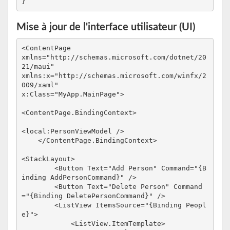
}
Mise à jour de l'interface utilisateur (UI)
<ContentPage

xmlns="http://schemas.microsoft.com/dotnet/20
21/maui"            

xmlns:x="http://schemas.microsoft.com/winfx/2
009/xaml"            

x:Class="MyApp.MainPage">
<ContentPage.BindingContext>
<local:PersonViewModel />
</ContentPage.BindingContext>
<StackLayout>
        <Button Text="Add Person" Command="{B
inding AddPersonCommand}" />
        <Button Text="Delete Person" Command
="{Binding DeletePersonCommand}" />
        <ListView ItemsSource="{Binding Peopl
e}">
            <ListView.ItemTemplate>