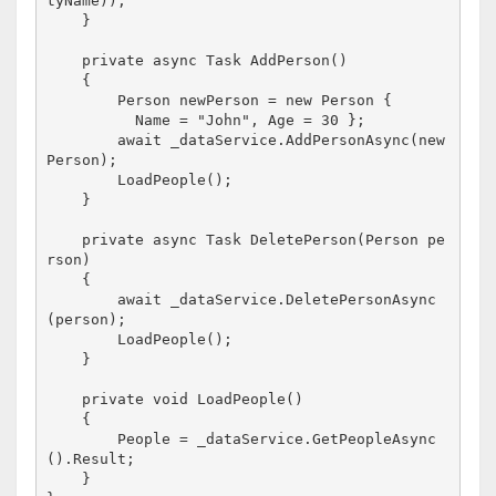
tyName));
    }
    private async Task AddPerson()
    {
        Person newPerson = new Person { 

          Name = "John", Age = 30 };     
        await _dataService.AddPersonAsync(new
Person);
        LoadPeople();
    }
    private async Task DeletePerson(Person pe
rson)
    {
        await _dataService.DeletePersonAsync
(person);
        LoadPeople();
    }
    private void LoadPeople()
    {
        People = _dataService.GetPeopleAsync
().Result;
}