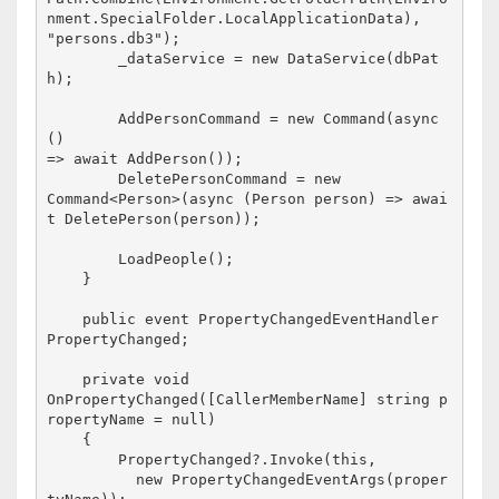
nment.SpecialFolder.LocalApplicationData),

"persons.db3");
_dataService = new DataService(dbPat
h);
        AddPersonCommand = new Command(async 
()

=> await AddPerson());
        DeletePersonCommand = new

Command<Person>(async (Person person) => awai
t DeletePerson(person));
        LoadPeople();
    }
    public event PropertyChangedEventHandler 
PropertyChanged;
    private void

OnPropertyChanged([CallerMemberName] string p
ropertyName = null)
    {
        PropertyChanged?.Invoke(this, 

          new PropertyChangedEventArgs(proper