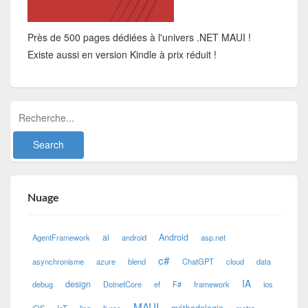
Près de 500 pages dédiées à l'univers .NET MAUI !
Existe aussi en version Kindle à prix réduit !
Nuage
ai
Android
AgentFramework
android
asp.net
c#
asynchronisme
azure
blend
ChatGPT
cloud
data
IA
design
debug
DotnetCore
ef
F#
framework
ios
MAUI
méthodologie
iOS
IoT
linq
livres
metro