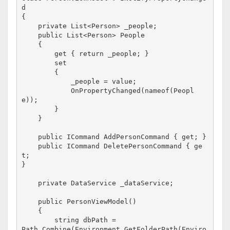
d
{
    private List<Person> _people;
    public List<Person> People
    {
        get { return _people; }
        set
        {
            _people = value;
            OnPropertyChanged(nameof(Peopl
e));
        }
    }
    public ICommand AddPersonCommand { get; }
    public ICommand DeletePersonCommand { ge
t;

}
private DataService _dataService;
    public PersonViewModel()
    {
        string dbPath =

Path.Combine(Environment.GetFolderPath(Enviro