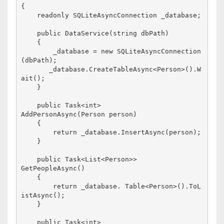
{
    readonly SQLiteAsyncConnection _database;
    public DataService(string dbPath)
    {
        _database = new SQLiteAsyncConnection
(dbPath);
       _database.CreateTableAsync<Person>().W
ait();
    }
    public Task<int>

AddPersonAsync(Person person)
    {
        return _database.InsertAsync(person);
    }
    public Task<List<Person>>

GetPeopleAsync()
    {
        return _database. Table<Person>().ToL
istAsync();
    }
    public Task<int>
