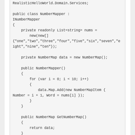
RealisticHelloWorld.Domain.Services;
public class NumberMapper :

INumberMapper
{
    private readonly List<string> nums =
        new(new[]

{"one","two","three","four","five","six","seven","e
ight","nine","ten"});
    private NumberMap data = new NumberMap();
    public NumberMapper()
    {
        for (var i = 0; i < 10; i++)
        {
            data.Map.Add(new NumberMapItem {

Number = i + 1, Word = nums[i] });
        }
    }
    public NumberMap GetNumberMap()
    {
        return data;
}