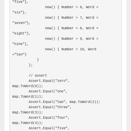
"five"},
                new() { Number = 6, Word =

"six"},
                new() { Number = 7, Word =

"seven"},
                new() { Number = 8, Word =

"eight"},
                new() { Number = 9, Word =

"nine"},
                new() { Number = 10, Word

="ten"}
            }
        };
        // assert
        Assert.Equal("zero",

map.ToWord(0));
        Assert.Equal("one",

map.ToWord(1));
        Assert.Equal("two", map.ToWord(2));
        Assert.Equal("three",

map.ToWord(3));
        Assert.Equal("four",

map.ToWord(4));
        Assert.Equal("five",
