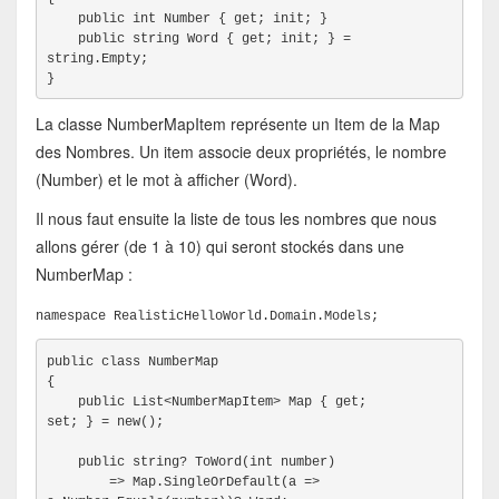
    public int Number { get; init; }
    public string Word { get; init; } =

string.Empty;
}
La classe NumberMapItem représente un Item de la Map
des Nombres. Un item associe deux propriétés, le nombre
(Number) et le mot à afficher (Word).
Il nous faut ensuite la liste de tous les nombres que nous
allons gérer (de 1 à 10) qui seront stockés dans une
NumberMap :
namespace RealisticHelloWorld.Domain.Models;
public class NumberMap
{
    public List<NumberMapItem> Map { get;

set; } = new();
    public string? ToWord(int number) 
        => Map.SingleOrDefault(a =>
