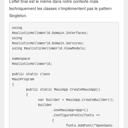
L’effet final est le même dans notre contexte mais
techniquement les classes n’implémentent pas le pattern
Singleton.
using

RealisticHelloWorld.Domain.Interfaces;
using

RealisticHelloWorld.Domain.Services;
using RealisticHelloWorld.ViewModels;
namespace

RealisticHelloWorld;
public static class

MauiProgram
{
       public static MauiApp CreateMauiApp()
       {
             var builder = MauiApp.CreateBuilder();
             builder
                    .UseMauiApp<App>()
                    .ConfigureFonts(fonts =>
                    {
                           fonts.AddFont("OpenSans-