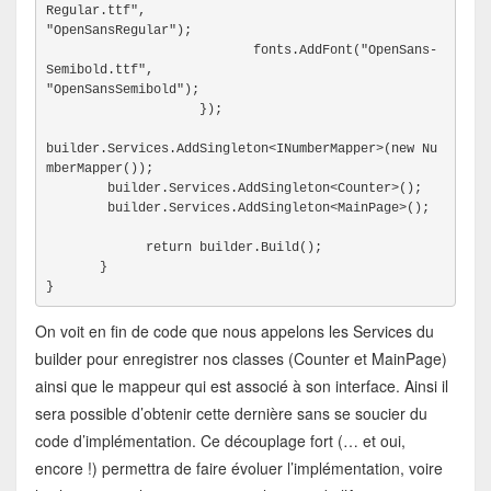
Regular.ttf",

"OpenSansRegular");
                           fonts.AddFont("OpenSans-
Semibold.ttf",

"OpenSansSemibold");
                    });
builder.Services.AddSingleton<INumberMapper>(new Nu
mberMapper());
        builder.Services.AddSingleton<Counter>();
        builder.Services.AddSingleton<MainPage>();
return builder.Build();
       }
}
On voit en fin de code que nous appelons les Services du
builder pour enregistrer nos classes (Counter et MainPage)
ainsi que le mappeur qui est associé à son interface. Ainsi il
sera possible d’obtenir cette dernière sans se soucier du
code d’implémentation. Ce découplage fort (… et oui,
encore !) permettra de faire évoluer l’implémentation, voire