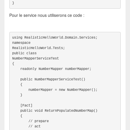
}
Pour le service nous utiliserons ce code :
using RealisticHelloWorld.Domain.Services;
namespace

RealisticHelloWorld.Tests;
public class

NumberMapperServiceTest
{
    readonly NumberMapper numberMapper;
    public NumberMapperServiceTest()
    {
        numberMapper = new NumberMapper();
    }
    [Fact]
    public void ReturnPopulatedNumberMap()
    {
        // prepare
        // act