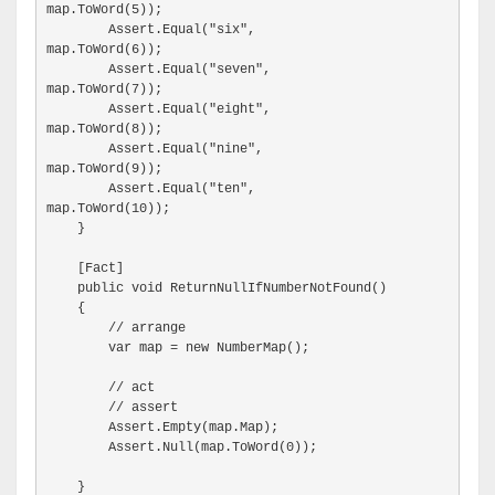
map.ToWord(5));
        Assert.Equal("six",

map.ToWord(6));
        Assert.Equal("seven",

map.ToWord(7));
        Assert.Equal("eight",

map.ToWord(8));
        Assert.Equal("nine",

map.ToWord(9));
        Assert.Equal("ten",

map.ToWord(10));
    }
    [Fact]
    public void ReturnNullIfNumberNotFound()
    {
        // arrange
        var map = new NumberMap();
        // act
        // assert
        Assert.Empty(map.Map);
Assert.Null(map.ToWord(0));
    }