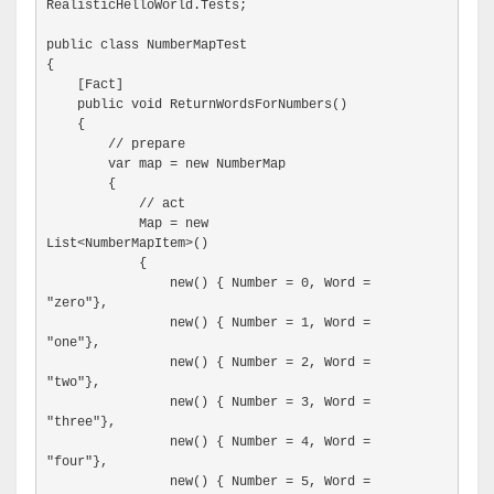
RealisticHelloWorld.Tests;
public class NumberMapTest
{
    [Fact]
    public void ReturnWordsForNumbers()
    {
        // prepare
        var map = new NumberMap
        {
            // act
            Map = new

List<NumberMapItem>()
            {
                new() { Number = 0, Word =

"zero"},
                new() { Number = 1, Word =

"one"},
                new() { Number = 2, Word =

"two"},
                new() { Number = 3, Word =

"three"},
                new() { Number = 4, Word =

"four"},
                new() { Number = 5, Word =
