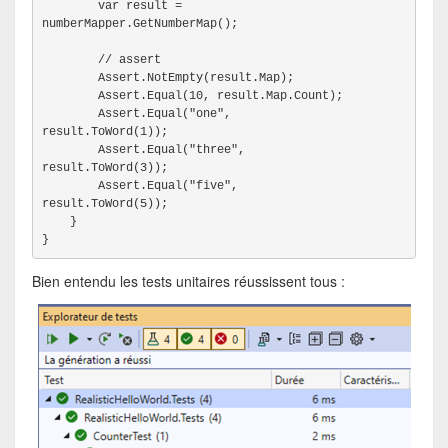
        var result =

numberMapper.GetNumberMap();
        // assert
        Assert.NotEmpty(result.Map);
        Assert.Equal(10, result.Map.Count);
        Assert.Equal("one",

result.ToWord(1));
        Assert.Equal("three",

result.ToWord(3));
        Assert.Equal("five",

result.ToWord(5));
}
}
Bien entendu les tests unitaires réussissent tous :