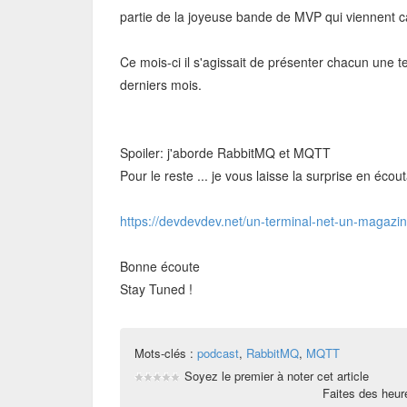
partie de la joyeuse bande de MVP qui viennent c
Ce mois-ci il s'agissait de présenter chacun une te
derniers mois.
Spoiler: j'aborde RabbitMQ et MQTT
Pour le reste ... je vous laisse la surprise en écou
https://devdevdev.net/un-terminal-net-un-magazine
Bonne écoute
Stay Tuned !
Mots-clés :
podcast
,
RabbitMQ
,
MQTT
Soyez le premier à noter cet article
Faites des heu