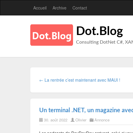
Accueil
Archive
Contact
Dot.Blog
Consulting DotNet C#, XA
← La rentrée c’est maintenant avec MAUI !
Un terminal .NET, un magazine avec 
30. août 2022
Olivier
Annonce