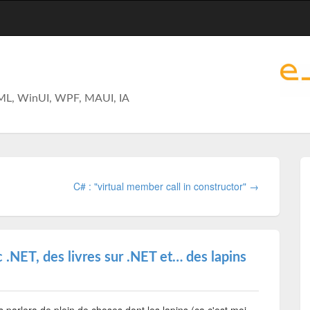
ML, WinUI, WPF, MAUI, IA
C# : "virtual member call in constructor" →
.NET, des livres sur .NET et… des lapins