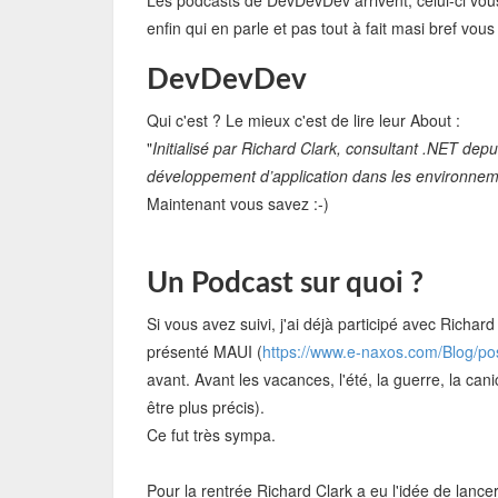
Les podcasts de DevDevDev arrivent, celui-ci vous 
enfin qui en parle et pas tout à fait masi bref vous
DevDevDev
Qui c'est ? Le mieux c'est de lire leur About :
"
Initialisé par Richard Clark, consultant .NET de
développement d’application dans les environnem
Maintenant vous savez :-)
Un Podcast sur quoi ?
Si vous avez suivi, j'ai déjà participé avec Richard
présenté MAUI (
https://www.e-naxos.com/Blog/po
avant. Avant les vacances, l'été, la guerre, la c
être plus précis).
Ce fut très sympa.
Pour la rentrée Richard Clark a eu l'idée de lance