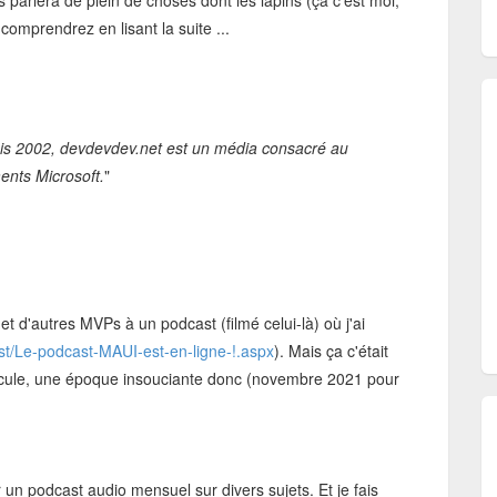
parlera de plein de choses dont les lapins (ça c'est moi,
 comprendrez en lisant la suite ...
puis 2002, devdevdev.net est un média consacré au
ents Microsoft.
"
 et d'autres MVPs à un podcast (filmé celui-là) où j'ai
st/Le-podcast-MAUI-est-en-ligne-!.aspx
). Mais ça c'était
anicule, une époque insouciante donc (novembre 2021 pour
r un podcast audio mensuel sur divers sujets. Et je fais