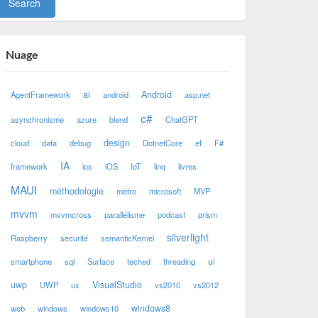
Nuage
ai
Android
AgentFramework
android
asp.net
c#
asynchronisme
azure
blend
ChatGPT
design
cloud
data
debug
DotnetCore
ef
F#
IA
framework
ios
iOS
IoT
linq
livres
MAUI
méthodologie
metro
microsoft
MVP
mvvm
mvvmcross
parallélisme
podcast
prism
silverlight
Raspberry
securité
semanticKernel
ui
smartphone
sql
Surface
teched
threading
uwp
VisualStudio
UWP
ux
vs2010
vs2012
windows8
web
windows
windows10