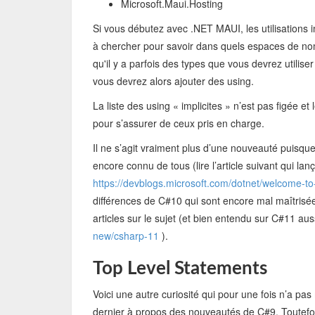
Microsoft.Maui.Hosting
Si vous débutez avec .NET MAUI, les utilisations im
à chercher pour savoir dans quels espaces de no
qu'il y a parfois des types que vous devrez utilis
vous devrez alors ajouter des using.
La liste des using « implicites » n’est pas figée et
pour s’assurer de ceux pris en charge.
Il ne s’agit vraiment plus d’une nouveauté puisqu
encore connu de tous (lire l’article suivant qui l
https://devblogs.microsoft.com/dotnet/welcome-to
différences de C#10 qui sont encore mal maîtrisées
articles sur le sujet (et bien entendu sur C#11 auss
new/csharp-11
).
Top Level Statements
Voici une autre curiosité qui pour une fois n’a pa
dernier à propos des nouveautés de C#9. Toutefois