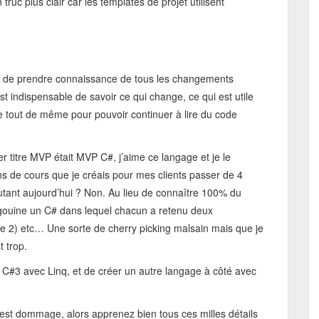
truc plus clair car les templates de projet utilisent
r de prendre connaissance de tous les changements
st indispensable de savoir ce qui change, ce qui est utile
re tout de même pour pouvoir continuer à lire du code
 titre MVP était MVP C#, j’aime ce langage et je le
ans de cours que je créais pour mes clients passer de 4
autant aujourd’hui ? Non. Au lieu de connaître 100% du
agouine un C# dans lequel chacun a retenu deux
de 2) etc… Une sorte de cherry picking malsain mais que je
 trop.
e C#3 avec Linq, et de créer un autre langage à côté avec
’est dommage, alors apprenez bien tous ces milles détails