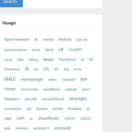
Nuage
ai
Android
AgentFramework
android
asp.net
c#
asynchronisme
azure
blend
ChatGPT
design
cloud
data
debug
DotnetCore
ef
F#
IA
framework
ios
iOS
IoT
linq
livres
MAUI
méthodologie
metro
microsoft
MVP
mvvm
mvvmcross
parallélisme
podcast
prism
silverlight
Raspberry
securité
semanticKernel
ui
smartphone
sql
Surface
teched
threading
uwp
VisualStudio
UWP
ux
vs2010
vs2012
windows8
web
windows
windows10