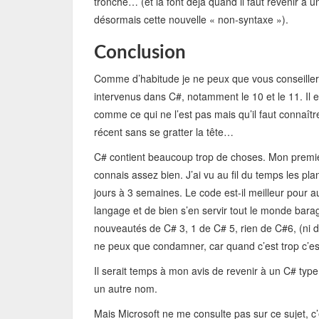
tronche… (et la font déjà quand il faut revenir à un 
désormais cette nouvelle « non-syntaxe »).
Conclusion
Comme d’habitude je ne peux que vous conseille
intervenus dans C#, notamment le 10 et le 11. Il e
comme ce qui ne l’est pas mais qu’il faut connaît
récent sans se gratter la tête…
C# contient beaucoup trop de choses. Mon premier
connais assez bien. J’ai vu au fil du temps les pl
jours à 3 semaines. Le code est-il meilleur pour 
langage et de bien s’en servir tout le monde bar
nouveautés de C# 3, 1 de C# 5, rien de C#6, (ni 
ne peux que condamner, car quand c’est trop c’est
Il serait temps à mon avis de revenir à un C# typ
un autre nom.
Mais Microsoft ne me consulte pas sur ce sujet, c