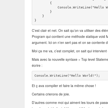
        {
            Console.WriteLine("Hello W
        }
    }
}
C’est clair et net. On sait qu’on va utiliser des
Program qui contient une méthode statique void 
argument. Ici on n’en sert pas et on se contente d’
Moi ça me va, c’est complet, on sait qui intervient
Mais avec la nouvelle syntaxe « Top level Statem
écrire :
Console.WriteLine("Hello World!");
Et ç ava compiler et faire la même chose !
Certains crierons de joie.
D’autres comme moi qui aiment les tours de pass