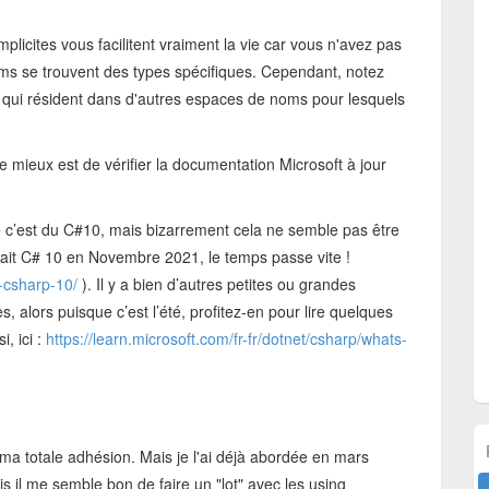
plicites vous facilitent vraiment la vie car vous n'avez pas
ms se trouvent des types spécifiques. Cependant, notez
er qui résident dans d'autres espaces de noms pour lesquels
 le mieux est de vérifier la documentation Microsoft à jour
e c’est du C#10, mais bizarrement cela ne semble pas être
ançait C# 10 en Novembre 2021, le temps passe vite !
-csharp-10/
). Il y a bien d’autres petites ou grandes
, alors puisque c’est l’été, profitez-en pour lire quelques
i, ici :
https://learn.microsoft.com/fr-fr/dotnet/csharp/whats-
s ma totale adhésion. Mais je l'ai déjà abordée en mars
 il me semble bon de faire un "lot" avec les using