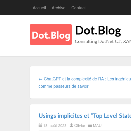
Accueil
Archive
Contact
Dot.Blog
Consulting DotNet C#, XA
← ChatGPT et la complexité de l'IA : Les ingénieu
comme passeurs de savoir
Usings implicites et “Top Level Sta
18. août 2023
Olivier
MAUI