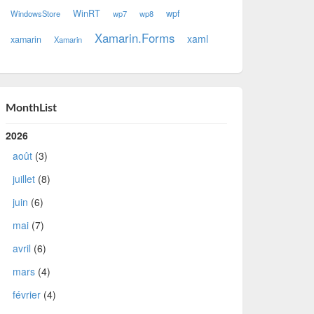
WinRT
wpf
WindowsStore
wp7
wp8
Xamarin.Forms
xaml
xamarin
Xamarin
MonthList
2026
août
(3)
juillet
(8)
juin
(6)
mai
(7)
avril
(6)
mars
(4)
février
(4)