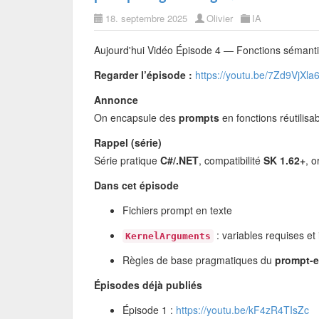
18. septembre 2025
Olivier
IA
Aujourd'hui Vidéo Épisode 4 — Fonctions sémanti
Regarder l’épisode :
https://youtu.be/7Zd9VjXla
Annonce
On encapsule des
prompts
en fonctions réutilisa
Rappel (série)
Série pratique
C#/.NET
, compatibilité
SK 1.62+
, 
Dans cet épisode
Fichiers prompt en texte
: variables requises et 
KernelArguments
Règles de base pragmatiques du
prompt-e
Épisodes déjà publiés
Épisode 1 :
https://youtu.be/kF4zR4TIsZc