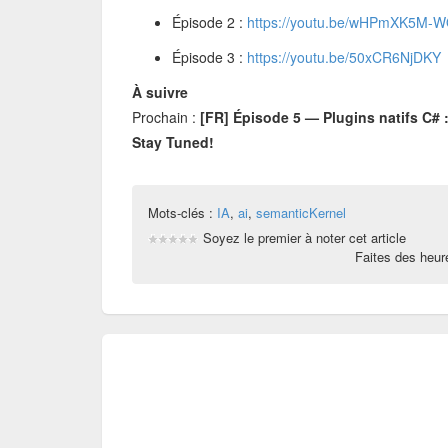
Épisode 2 :
https://youtu.be/wHPmXK5M-
Épisode 3 :
https://youtu.be/50xCR6NjDKY
À suivre
Prochain :
[FR] Épisode 5 — Plugins natifs C# : 
Stay Tuned!
Mots-clés :
IA
,
ai
,
semanticKernel
Soyez le premier à noter cet article
Faites des heu