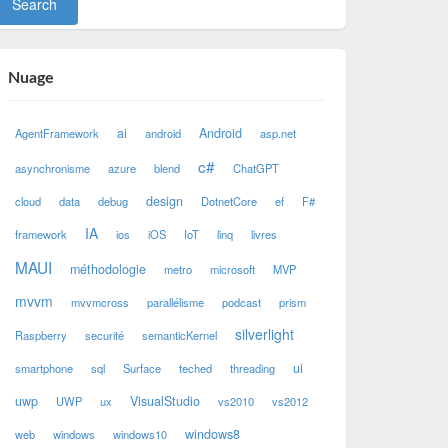
Nuage
ai
Android
AgentFramework
android
asp.net
c#
asynchronisme
azure
blend
ChatGPT
design
cloud
data
debug
DotnetCore
ef
F#
IA
framework
ios
iOS
IoT
linq
livres
MAUI
méthodologie
metro
microsoft
MVP
mvvm
mvvmcross
parallélisme
podcast
prism
silverlight
Raspberry
securité
semanticKernel
ui
smartphone
sql
Surface
teched
threading
uwp
VisualStudio
UWP
ux
vs2010
vs2012
windows8
web
windows
windows10