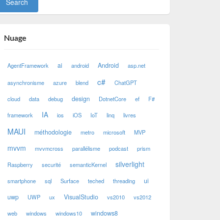
Nuage
ai
Android
AgentFramework
android
asp.net
c#
asynchronisme
azure
blend
ChatGPT
design
cloud
data
debug
DotnetCore
ef
F#
IA
framework
ios
iOS
IoT
linq
livres
MAUI
méthodologie
metro
microsoft
MVP
mvvm
mvvmcross
parallélisme
podcast
prism
silverlight
Raspberry
securité
semanticKernel
ui
smartphone
sql
Surface
teched
threading
uwp
VisualStudio
UWP
ux
vs2010
vs2012
windows8
web
windows
windows10