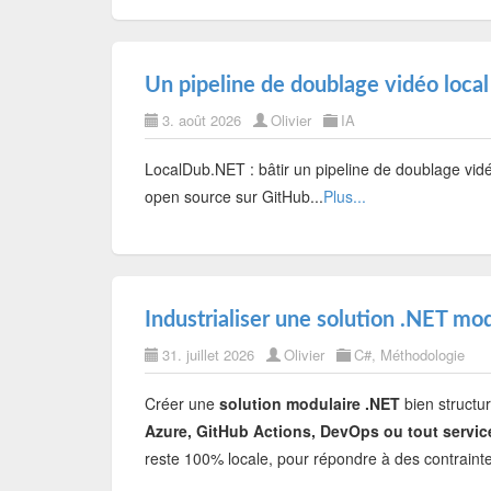
Un pipeline de doublage vidéo local
3. août 2026
Olivier
IA
LocalDub.NET : bâtir un pipeline de doublage vid
open source sur GitHub...
Plus...
Industrialiser une solution .NET m
31. juillet 2026
Olivier
C#
,
Méthodologie
Créer une
solution modulaire .NET
bien structur
Azure, GitHub Actions, DevOps ou tout servic
reste 100% locale, pour répondre à des contraintes 