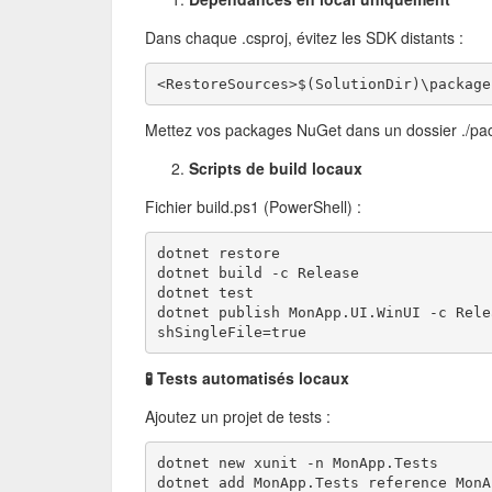
Dans chaque .csproj, évitez les SDK distants :
<RestoreSources>$(SolutionDir)\package
Mettez vos packages NuGet dans un dossier ./pa
Scripts de build locaux
Fichier build.ps1 (PowerShell) :
dotnet restore
dotnet build -c Release
dotnet test
dotnet publish MonApp.UI.WinUI -c Rele
shSingleFile=true
🧪 Tests automatisés locaux
Ajoutez un projet de tests :
dotnet new xunit -n MonApp.Tests
dotnet add MonApp.Tests reference MonA