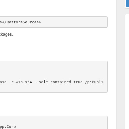
s</RestoreSources>
ckages.
ase -r win-x64 --self-contained true /p:Publi
pp.Core