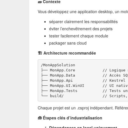
🧱 Contexte
Vous développez une application desktop, un moteu
séparer clairement les responsabilités
éviter l’enchevêtrement des projets
tester facilement chaque module
packager sans cloud
🏗️ Architecture recommandée
/MonAppSolution
├── MonApp.Core            // Logique 
├── MonApp.Data            // Accès SQ
├── MonApp.Api             // Kestrel 
├── MonApp.UI.WinUI        // UI nativ
├── MonApp.Tests           // Tests un
└── build/                 // Scripts,
Chaque projet est un .csproj indépendant. Référe
🧰 Étapes clés d’industrialisation
Dépendances en local uniquement