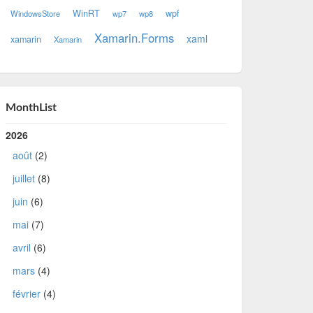
WinRT
wpf
WindowsStore
wp7
wp8
Xamarin.Forms
xaml
xamarin
Xamarin
MonthList
2026
août
(2)
juillet
(8)
juin
(6)
mai
(7)
avril
(6)
mars
(4)
février
(4)