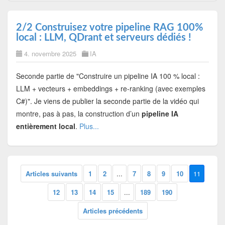
2/2 Construisez votre pipeline RAG 100%
local : LLM, QDrant et serveurs dédiés !
4. novembre 2025
IA
Seconde partie de "Construire un pipeline IA 100 % local :
LLM + vecteurs + embeddings + re-ranking (avec exemples
C#)". Je viens de publier la seconde partie de la vidéo qui
montre, pas à pas, la construction d’un
pipeline IA
entièrement local
.
Plus...
Articles suivants
1
2
...
7
8
9
10
11
12
13
14
15
...
189
190
Articles précédents