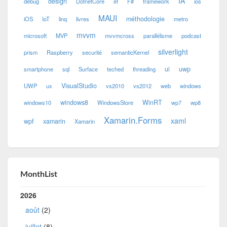
IA
design
debug
DotnetCore
ef
F#
framework
ios
MAUI
méthodologie
iOS
IoT
linq
livres
metro
mvvm
microsoft
MVP
mvvmcross
parallélisme
podcast
silverlight
prism
Raspberry
securité
semanticKernel
ui
uwp
smartphone
sql
Surface
teched
threading
VisualStudio
UWP
ux
vs2010
vs2012
web
windows
windows8
WinRT
windows10
WindowsStore
wp7
wp8
Xamarin.Forms
xaml
wpf
xamarin
Xamarin
MonthList
2026
août
(2)
juillet
(8)