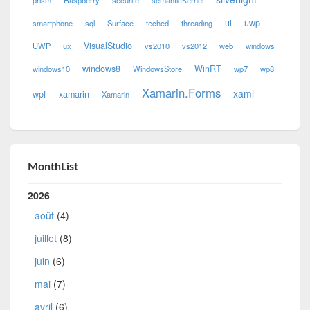
prism
Raspberry
securité
semanticKernel
ui
uwp
smartphone
sql
Surface
teched
threading
VisualStudio
UWP
ux
vs2010
vs2012
web
windows
windows8
WinRT
windows10
WindowsStore
wp7
wp8
Xamarin.Forms
xaml
wpf
xamarin
Xamarin
MonthList
2026
août
(4)
juillet
(8)
juin
(6)
mai
(7)
avril
(6)