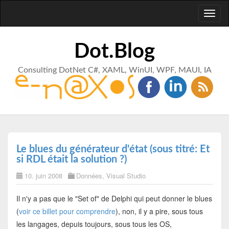
Toggl
naviga
Dot.Blog
Consulting DotNet C#, XAML, WinUI, WPF, MAUI, IA
Le blues du générateur d'état (sous titré: Et
si RDL était la solution ?)
10. juin 2008
Données
,
Visual Studio
Il n'y a pas que le "Set of" de Delphi qui peut donner le blues
(
voir ce billet pour comprendre
), non, il y a pire, sous tous
les langages, depuis toujours, sous tous les OS,