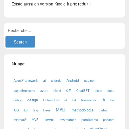
Existe aussi en version Kindle à prix réduit !
Nuage
ai
Android
AgentFramework
android
asp.net
c#
asynchronisme
azure
blend
ChatGPT
cloud
data
IA
design
debug
DotnetCore
ef
F#
framework
ios
MAUI
méthodologie
iOS
IoT
linq
livres
metro
mvvm
microsoft
MVP
mvvmcross
parallélisme
podcast
silverlight