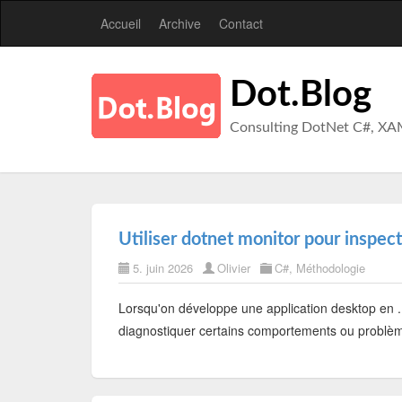
Accueil
Archive
Contact
Dot.Blog
Consulting DotNet C#, XA
Utiliser dotnet monitor pour inspec
5. juin 2026
Olivier
C#
,
Méthodologie
Lorsqu'on développe une application desktop en .N
diagnostiquer certains comportements ou problèm