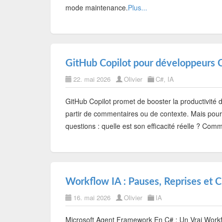
mode maintenance.
Plus...
GitHub Copilot pour développeurs C#
22. mai 2026
Olivier
C#
,
IA
GitHub Copilot promet de booster la productivité
partir de commentaires ou de contexte. Mais pour
questions : quelle est son efficacité réelle ? Comm
Workflow IA : Pauses, Reprises et 
16. mai 2026
Olivier
IA
Microsoft Agent Framework En C# : Un Vrai Workf