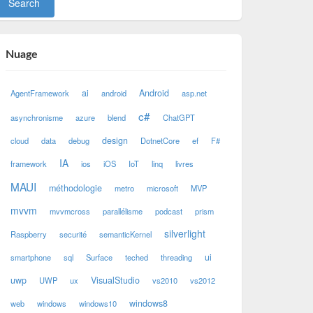
Nuage
ai
Android
AgentFramework
android
asp.net
c#
asynchronisme
azure
blend
ChatGPT
design
cloud
data
debug
DotnetCore
ef
F#
IA
framework
ios
iOS
IoT
linq
livres
MAUI
méthodologie
metro
microsoft
MVP
mvvm
mvvmcross
parallélisme
podcast
prism
silverlight
Raspberry
securité
semanticKernel
ui
smartphone
sql
Surface
teched
threading
uwp
VisualStudio
UWP
ux
vs2010
vs2012
windows8
web
windows
windows10