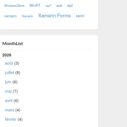
WinRT
wpf
WindowsStore
wp7
wp8
Xamarin.Forms
xaml
xamarin
Xamarin
MonthList
2026
août
(3)
juillet
(8)
juin
(6)
mai
(7)
avril
(6)
mars
(4)
février
(4)