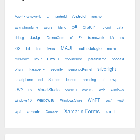
ai
Android
AgentFramework
android
asp.net
c#
asynchronisme
azure
blend
ChatGPT
cloud
data
IA
design
debug
DotnetCore
ef
F#
framework
ios
MAUI
méthodologie
iOS
IoT
linq
livres
metro
mvvm
microsoft
MVP
mvvmcross
parallélisme
podcast
silverlight
prism
Raspberry
securité
semanticKernel
ui
uwp
smartphone
sql
Surface
teched
threading
VisualStudio
UWP
ux
vs2010
vs2012
web
windows
windows8
WinRT
windows10
WindowsStore
wp7
wp8
Xamarin.Forms
xaml
wpf
xamarin
Xamarin