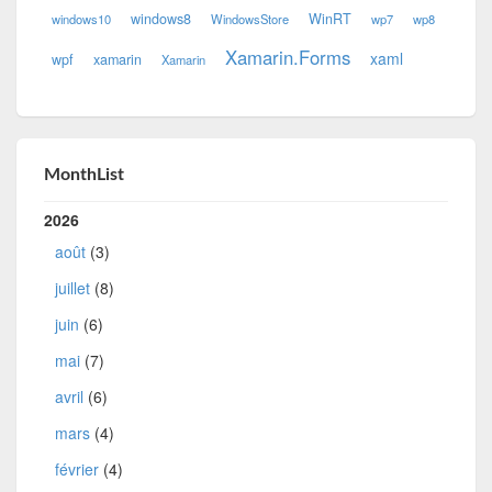
windows8
WinRT
windows10
WindowsStore
wp7
wp8
Xamarin.Forms
xaml
wpf
xamarin
Xamarin
MonthList
2026
août
(3)
juillet
(8)
juin
(6)
mai
(7)
avril
(6)
mars
(4)
février
(4)