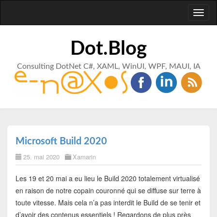
Toggl
naviga
Dot.Blog
Consulting DotNet C#, XAML, WinUI, WPF, MAUI, IA
Microsoft Build 2020
25. mai 2020
Xamarin
Les 19 et 20 mai a eu lieu le Build 2020 totalement virtualisé
en raison de notre copain couronné qui se diffuse sur terre à
toute vitesse. Mais cela n’a pas interdit le Build de se tenir et
d’avoir des contenus essentiels ! Regardons de plus près