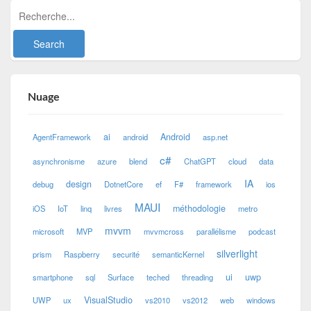
Nuage
ai
Android
AgentFramework
android
asp.net
c#
asynchronisme
azure
blend
ChatGPT
cloud
data
IA
design
debug
DotnetCore
ef
F#
framework
ios
MAUI
méthodologie
iOS
IoT
linq
livres
metro
mvvm
microsoft
MVP
mvvmcross
parallélisme
podcast
silverlight
prism
Raspberry
securité
semanticKernel
ui
uwp
smartphone
sql
Surface
teched
threading
VisualStudio
UWP
ux
vs2010
vs2012
web
windows