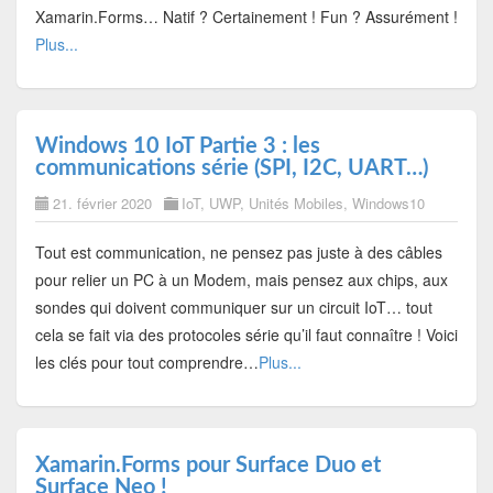
Xamarin.Forms… Natif ? Certainement ! Fun ? Assurément !
Plus...
Windows 10 IoT Partie 3 : les
communications série (SPI, I2C, UART…)
21. février 2020
IoT
,
UWP
,
Unités Mobiles
,
Windows10
Tout est communication, ne pensez pas juste à des câbles
pour relier un PC à un Modem, mais pensez aux chips, aux
sondes qui doivent communiquer sur un circuit IoT… tout
cela se fait via des protocoles série qu’il faut connaître ! Voici
les clés pour tout comprendre…
Plus...
Xamarin.Forms pour Surface Duo et
Surface Neo !