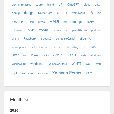
c#
asynchronisme
azure
blend
ChatGPT
cloud
data
IA
design
debug
DotnetCore
ef
F#
framework
ios
MAUI
méthodologie
iOS
IoT
linq
livres
metro
mvvm
microsoft
MVP
mvvmcross
parallélisme
podcast
silverlight
prism
Raspberry
securité
semanticKernel
ui
uwp
smartphone
sql
Surface
teched
threading
VisualStudio
UWP
ux
vs2010
vs2012
web
windows
windows8
WinRT
windows10
WindowsStore
wp7
wp8
Xamarin.Forms
xaml
wpf
xamarin
Xamarin
MonthList
2026