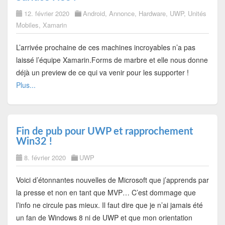
12. février 2020
Android
,
Annonce
,
Hardware
,
UWP
,
Unités
Mobiles
,
Xamarin
L’arrivée prochaine de ces machines incroyables n’a pas
laissé l’équipe Xamarin.Forms de marbre et elle nous donne
déjà un preview de ce qui va venir pour les supporter !
Plus...
Fin de pub pour UWP et rapprochement
Win32 !
8. février 2020
UWP
Voici d’étonnantes nouvelles de Microsoft que j’apprends par
la presse et non en tant que MVP… C’est dommage que
l’info ne circule pas mieux. Il faut dire que je n’ai jamais été
un fan de Windows 8 ni de UWP et que mon orientation