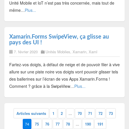
Unité Mobile et IoT n’est pas très concernée, mais tout de
même…
Plus...
Xamarin.Forms SwipeView, ça glisse au
pays des UI !
7. février 2020
Unités Mobiles
,
Xamarin
,
Xaml
Fartez-vos doigts, à défaut de neige et de pouvoir filer à vive
allure sur une piste noire vos doigts vont pouvoir glisser tels
des ballerines sur l’écran de vos Apps Xamarin.Forms !
Comment ? grâce à la SwipeView…
Plus...
Articles suivants
1
2
...
70
71
72
73
74
75
76
77
78
...
190
191