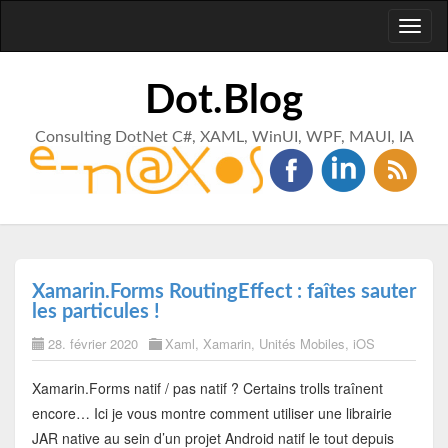
Toggl
naviga
Dot.Blog
Consulting DotNet C#, XAML, WinUI, WPF, MAUI, IA
Xamarin.Forms RoutingEffect : faîtes sauter
les particules !
28. février 2020
Xaml
,
Xamarin
,
Unités Mobiles
,
iOS
Xamarin.Forms natif / pas natif ? Certains trolls traînent
encore… Ici je vous montre comment utiliser une librairie
JAR native au sein d’un projet Android natif le tout depuis