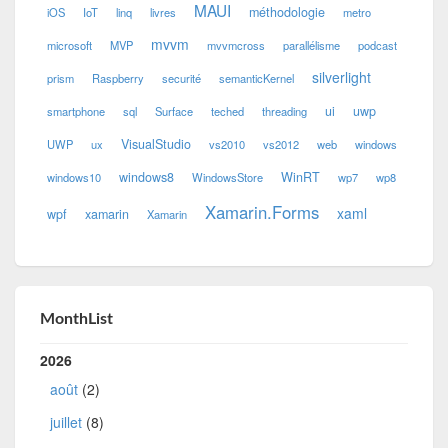
MAUI
méthodologie
iOS
IoT
linq
livres
metro
mvvm
microsoft
MVP
mvvmcross
parallélisme
podcast
silverlight
prism
Raspberry
securité
semanticKernel
ui
uwp
smartphone
sql
Surface
teched
threading
VisualStudio
UWP
ux
vs2010
vs2012
web
windows
windows8
WinRT
windows10
WindowsStore
wp7
wp8
Xamarin.Forms
xaml
wpf
xamarin
Xamarin
MonthList
2026
août
(2)
juillet
(8)