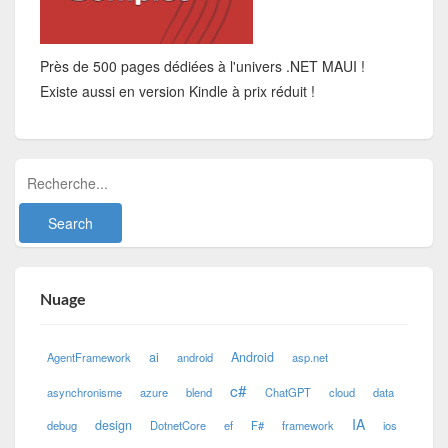
Près de 500 pages dédiées à l'univers .NET MAUI !
Existe aussi en version Kindle à prix réduit !
Nuage
ai
Android
AgentFramework
android
asp.net
c#
asynchronisme
azure
blend
ChatGPT
cloud
data
IA
design
debug
DotnetCore
ef
F#
framework
ios