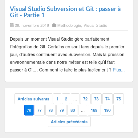
Visual Studio Subversion et Git : passer à
Git - Partie 1
29. novembre 2019
Méthodologie
,
Visual Studio
Depuis un moment Visual Studio gère parfaitement
l’intégration de Git. Certains en sont fans depuis le premier
jour, d’autres continuent avec Subversion. Mais la pression
environnementale dans notre métier est telle qu’il faut
passer à Git… Comment le faire le plus facilement ?
Plus...
Articles suivants
1
2
...
72
73
74
75
76
77
78
79
80
...
189
190
Articles précédents