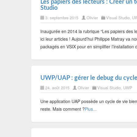
Les papiers des lecteurs : Créer u
Studio
3. septembre 2015
Olivier
Visual Studio
,
U
Inaugurée en 2014 la rubrique “Les papiers des le
ici leur articles ! Aujourd’hui Philippe Matray v
packagés en VSIX pour en simplifier l’installation d
UWP/UAP : gérer le debug du cycle
24. août 2015
Olivier
Visual Studio
,
UWP
Une application UAP possède un cycle de vie bien p
reste. Mais comment ?
Plus...