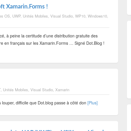
t Xamarin.Forms !
res OS
,
UWP
,
Unités Mobiles
,
Visual Studio
,
WP10
,
Windows10
,
, à peine la certitude d’une distribution gratuite des
vre en français sur les Xamarin.Forms … Signé Dot.Blog !
T
,
Unités Mobiles
,
Visual Studio
,
Xamarin
s louper, difficile que Dot.blog passe à côté don
[Plus]