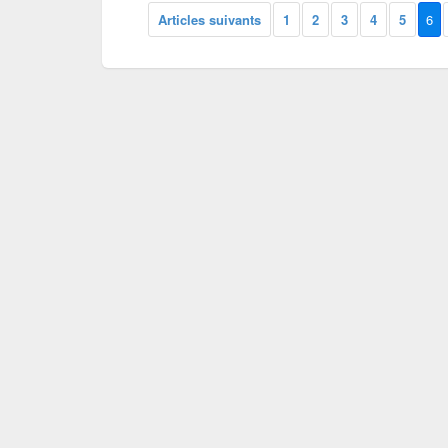
Articles suivants
1
2
3
4
5
6