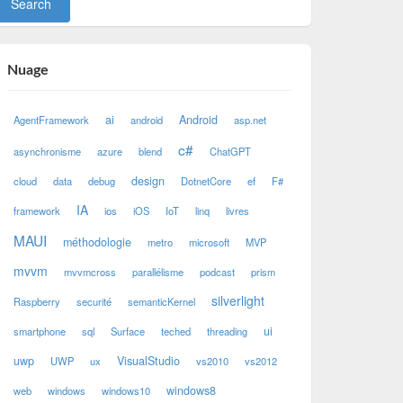
Nuage
ai
Android
AgentFramework
android
asp.net
c#
asynchronisme
azure
blend
ChatGPT
design
cloud
data
debug
DotnetCore
ef
F#
IA
framework
ios
iOS
IoT
linq
livres
MAUI
méthodologie
metro
microsoft
MVP
mvvm
mvvmcross
parallélisme
podcast
prism
silverlight
Raspberry
securité
semanticKernel
ui
smartphone
sql
Surface
teched
threading
uwp
VisualStudio
UWP
ux
vs2010
vs2012
windows8
web
windows
windows10