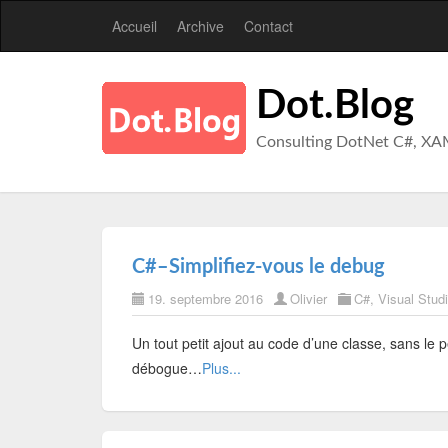
Accueil
Archive
Contact
Dot.Blog
Consulting DotNet C#, XA
C#–Simplifiez-vous le debug
19. septembre 2016
Olivier
C#
,
Visual Stud
Un tout petit ajout au code d’une classe, sans le 
débogue…
Plus...