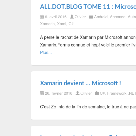
ALL.DOT.BLOG TOME 11 : Microsof
6. avril 2016
Olivier
Android
,
Annonce
,
Aut
Xamarin
,
Xaml
,
C#
A peine le rachat de Xamarin par Microsoft annoncé
Xamarin.Forms connue et hop! voici le premier li
Plus...
Xamarin devient … Microsoft !
26. février 2016
Olivier
C#
,
Framework .NE
C’est Ze Info de la fin de semaine, le truc à ne pa