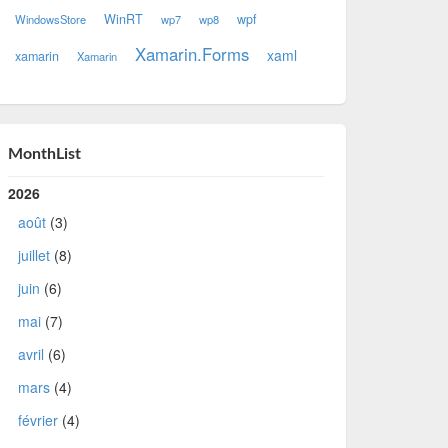
WinRT
wpf
WindowsStore
wp7
wp8
Xamarin.Forms
xaml
xamarin
Xamarin
MonthList
2026
août
(3)
juillet
(8)
juin
(6)
mai
(7)
avril
(6)
mars
(4)
février
(4)