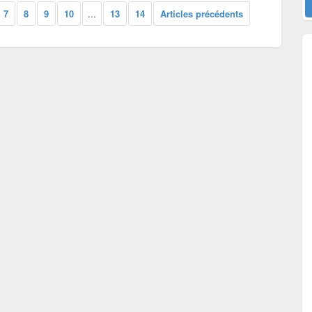
7
8
9
10
...
13
14
Articles précédents