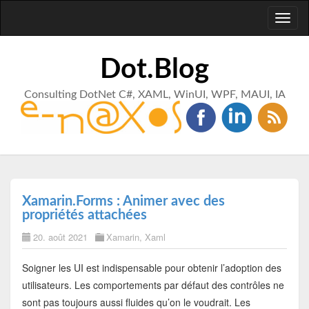
Toggl
naviga
Dot.Blog
Consulting DotNet C#, XAML, WinUI, WPF, MAUI, IA
Xamarin.Forms : Animer avec des
propriétés attachées
20. août 2021
Xamarin
,
Xaml
Soigner les UI est indispensable pour obtenir l’adoption des
utilisateurs. Les comportements par défaut des contrôles ne
sont pas toujours aussi fluides qu’on le voudrait. Les