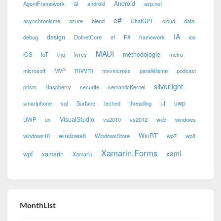
ai
Android
AgentFramework
android
asp.net
c#
asynchronisme
azure
blend
ChatGPT
cloud
data
IA
design
debug
DotnetCore
ef
F#
framework
ios
MAUI
méthodologie
iOS
IoT
linq
livres
metro
mvvm
microsoft
MVP
mvvmcross
parallélisme
podcast
silverlight
prism
Raspberry
securité
semanticKernel
ui
uwp
smartphone
sql
Surface
teched
threading
VisualStudio
UWP
ux
vs2010
vs2012
web
windows
windows8
WinRT
windows10
WindowsStore
wp7
wp8
Xamarin.Forms
xaml
wpf
xamarin
Xamarin
MonthList