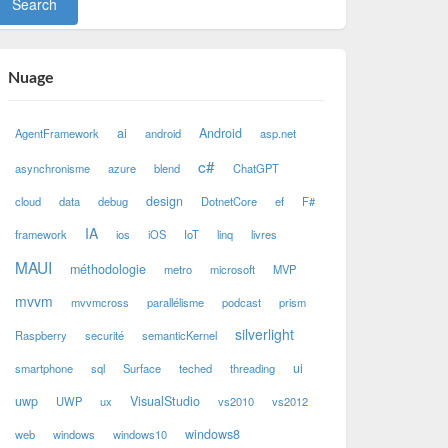
Nuage
ai
Android
AgentFramework
android
asp.net
c#
asynchronisme
azure
blend
ChatGPT
design
cloud
data
debug
DotnetCore
ef
F#
IA
framework
ios
iOS
IoT
linq
livres
MAUI
méthodologie
metro
microsoft
MVP
mvvm
mvvmcross
parallélisme
podcast
prism
silverlight
Raspberry
securité
semanticKernel
ui
smartphone
sql
Surface
teched
threading
uwp
VisualStudio
UWP
ux
vs2010
vs2012
windows8
web
windows
windows10