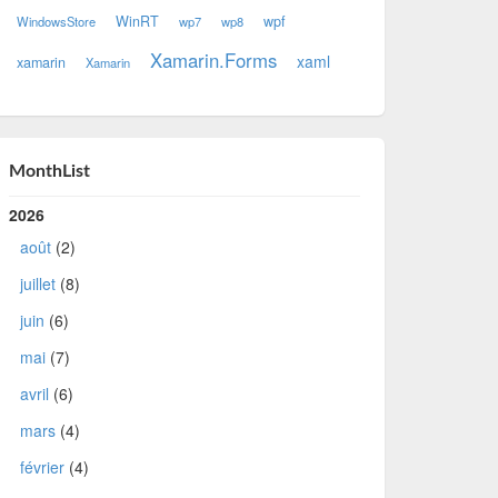
WinRT
wpf
WindowsStore
wp7
wp8
Xamarin.Forms
xaml
xamarin
Xamarin
MonthList
2026
août
(2)
juillet
(8)
juin
(6)
mai
(7)
avril
(6)
mars
(4)
février
(4)