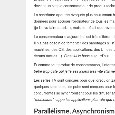
devient un simple consommateur de produit techn
La secrétaire apeurée évoquée plus haut tentait bi
données pour accuser l’ordinateur de tous les mau
(je l’ai vu faire aussi…), mais ce n’était que révo
Le consommateur d’aujourd’hui est très différent
Il n’a pas besoin de fomenter des sabotages s’il n
machines, des OS, des applications, des UI, des U
écrans tactiles…).
C’est lui le boss
aujourd’hui.
Et comme tout produit de consommation, l’inform
bébé trop gâté qui jette ses jouets très vite s’ils
Les séries TV sont conçues pour que lorsqu’on z
quelques secondes, les pubs sont conçues pour le 
concurrentes se synchronisent pour les diffuser af
“mobinaute” zappe les applications plus vite que 
Parallélisme, Asynchronis