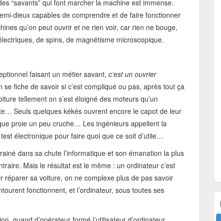
ité des “savants” qui font marcher la machine est immense.
emi-dieux capables de comprendre et de faire fonctionner
nes qu’on peut ouvrir et ne rien voir, car rien ne bouge,
 électriques, de spins, de magnétisme microscopique.
ceptionnel faisant un métier savant,
c’est un ouvrier
n se fiche de savoir si c’est compliqué ou pas, après tout ça
oiture tellement on s’est éloigné des moteurs qu’un
oute… Seuls quelques kékés ouvrent encore le capot de leur
lque proie un peu cruche… Les ingénieurs appellent la
test électronique pour faire quoi que ce soit d’utile…
ntrainé dans sa chute l’informatique et son émanation la plus
ntraire. Mais le résultat est le même : un ordinateur c’est
r réparer sa voiture, on ne complexe plus de pas savoir
ourent fonctionnent, et l’ordinateur, sous toutes ses
n, quand d’opérateur formé l’utilisateur d’ordinateur