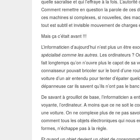
quelle sacralise et qui l’effraye à la fois. L’autor
Comment remettre en question la parole de ces d
ces machines si complexes, si nouvelles, des machi
tout est subtil et invisible mouvement de charges
Mais ça c’était avant !!!
L’informaticien d’aujourd’hui n’est plus un être ex
spécialisé comme les autres
. Les ordinateurs ? O
fait longtemps qu’on n’ouvre plus le capot de sa v
connaisseur pouvait bricoler sur le bord d’une r
voiture d’un air entendu pour tenter d’épater que
dépanneuse car ils savent qu’ils n’ont pas le banc 
De savant à grouillot de base, l’informaticien a e
voyante, l’ordinateur. A moins que ce ne soit le co
une voiture. On ne complexe plus de ne pas savoi
comment tous les objets électroniques qui nous ent
formes, n’échappe pas à la règle.
Et quand un objet devient un objet de consommatio