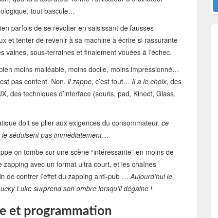
ologique, tout bascule…
en parfois de se révolter en saisissant de fausses
x et tenter de revenir à sa machine à écrire si rassurante
ltes vaines, sous-terraines et finalement vouées à l’échec.
, bien moins malléable, moins docile, moins impressionné…
’est pas content. Non,
il zappe
, c’est tout…
Il a le choix
, des
X, des techniques d’interface (souris, pad, Kinect, Glass,
atique doit se plier aux exigences du consommateur,
ce
 ne le séduisent pas immédiatement
…
appe on tombe sur une scène “intéressante” en moins de
zapping avec un format ultra court, et les chaînes
in de contrer l’effet du zapping anti-pub …
Aujourd’hui le
Lucky Luke surprend son ombre lorsqu'il dégaine !
me et programmation