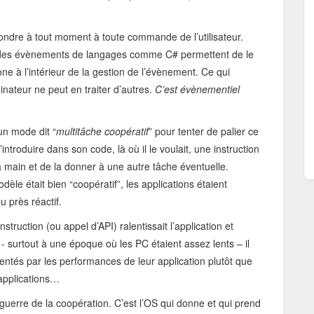
ondre à tout moment à toute commande de l’utilisateur.
n des évènements de langages comme C# permettent de le
ne à l’intérieur de la gestion de l’évènement. Ce qui
dinateur ne peut en traiter d’autres.
C’est évènementiel
un mode dit “
multitâche coopératif
” pour tenter de palier ce
ntroduire dans son code, là où il le voulait, une instruction
 main et de la donner à une autre tâche éventuelle.
èle était bien “coopératif”, les applications étaient
 près réactif.
truction (ou appel d’API) ralentissait l’application et
- surtout à une époque où les PC étaient assez lents – il
tentés par les performances de leur application plutôt que
 applications…
 guerre de la coopération. C’est l’OS qui donne et qui prend