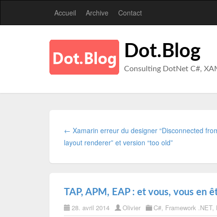
Accueil
Archive
Contact
Dot.Blog
Consulting DotNet C#, XA
← Xamarin erreur du designer “Disconnected fro
layout renderer” et version “too old”
TAP, APM, EAP : et vous, vous en êt
28. avril 2014
Olivier
C#
,
Framework .NET
,