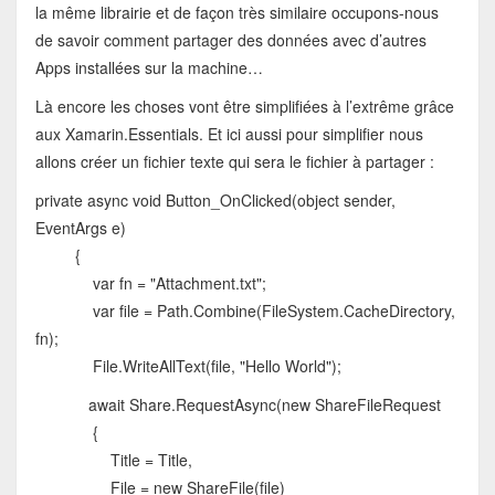
la même librairie et de façon très similaire occupons-nous
de savoir comment partager des données avec d’autres
Apps installées sur la machine…
Là encore les choses vont être simplifiées à l’extrême grâce
aux Xamarin.Essentials. Et ici aussi pour simplifier nous
allons créer un fichier texte qui sera le fichier à partager :
private async void Button_OnClicked(object sender,
EventArgs e)
{
var fn = "Attachment.txt";
var file = Path.Combine(FileSystem.CacheDirectory,
fn);
File.WriteAllText(file, "Hello World");
await Share.RequestAsync(new ShareFileRequest
{
Title = Title,
File = new ShareFile(file)