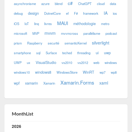
c#
asynchronisme
azure
blend
ChatGPT
cloud
data
IA
design
debug
DotnetCore
ef
F#
framework
ios
MAUI
méthodologie
iOS
IoT
linq
livres
metro
mvvm
microsoft
MVP
mvvmcross
parallélisme
podcast
silverlight
prism
Raspberry
securité
semanticKernel
ui
uwp
smartphone
sql
Surface
teched
threading
VisualStudio
UWP
ux
vs2010
vs2012
web
windows
windows8
WinRT
windows10
WindowsStore
wp7
wp8
Xamarin.Forms
xaml
wpf
xamarin
Xamarin
MonthList
2026