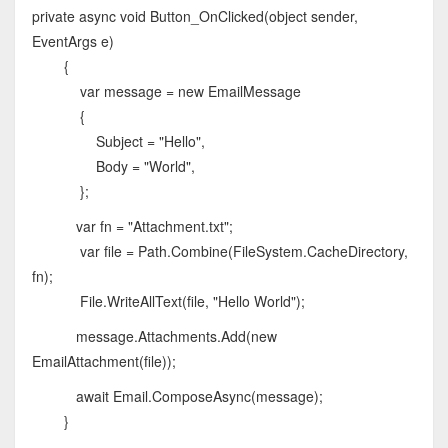
private async void Button_OnClicked(object sender,
EventArgs e)
{
var message = new EmailMessage
{
Subject = "Hello",
Body = "World",
};
var fn = "Attachment.txt";
var file = Path.Combine(FileSystem.CacheDirectory,
fn);
File.WriteAllText(file, "Hello World");
message.Attachments.Add(new
EmailAttachment(file));
await Email.ComposeAsync(message);
}