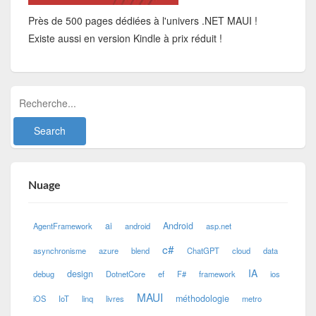
Près de 500 pages dédiées à l'univers .NET MAUI !
Existe aussi en version Kindle à prix réduit !
Nuage
ai
Android
AgentFramework
android
asp.net
c#
asynchronisme
azure
blend
ChatGPT
cloud
data
IA
design
debug
DotnetCore
ef
F#
framework
ios
MAUI
méthodologie
iOS
IoT
linq
livres
metro