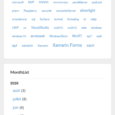
mvvm
microsoft
MVP
mvvmcross
parallélisme
podcast
silverlight
prism
Raspberry
securité
semanticKernel
ui
uwp
smartphone
sql
Surface
teched
threading
VisualStudio
UWP
ux
vs2010
vs2012
web
windows
windows8
WinRT
windows10
WindowsStore
wp7
wp8
Xamarin.Forms
xaml
wpf
xamarin
Xamarin
MonthList
2026
août
(3)
juillet
(8)
juin
(6)